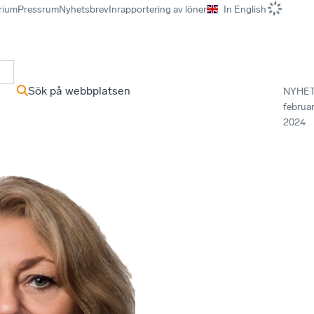
rium
Pressrum
Nyhetsbrev
Inrapportering av löner
In English
r
Sök på webbplatsen
NYHE
februar
2024