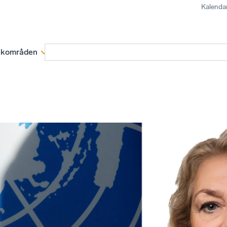
Kalenda
kområden
Medlemskap
Rapporter och remissva