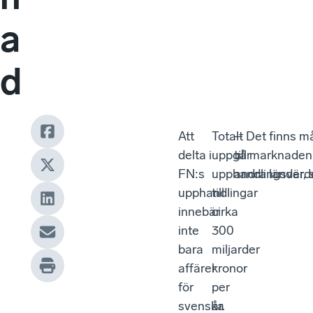
a
d
Att
Totalt
– Det finns mån
delta i
uppgår
till marknaden
FN:s
upphandlingsvärd
andra länder, 
upphandlingar
till
innebär
cirka
inte
300
bara
miljarder
affärer
kronor
för
per
svenska
år.