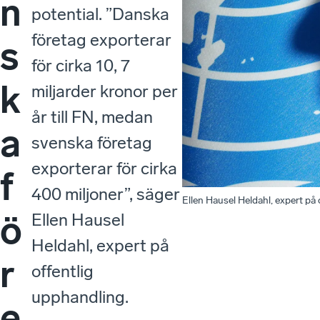
n
potential. ”Danska
företag exporterar
s
för cirka 10, 7
k
miljarder kronor per
år till FN, medan
a
svenska företag
exporterar för cirka
f
400 miljoner”, säger
Ellen Hausel Heldahl, expert på 
ö
Ellen Hausel
Heldahl, expert på
r
offentlig
upphandling.
e