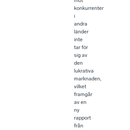
mot
konkurrenter
i
andra
länder
inte
tar för
sig av
den
lukrativa
marknaden,
vilket
framgår
av en
ny
rapport
från