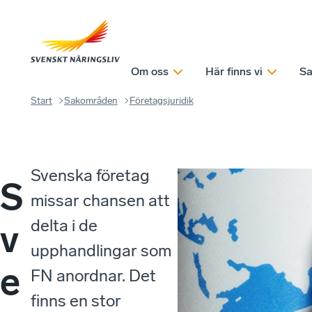
Om oss
Här finns vi
Sa
Start
Sakområden
Företagsjuridik
Svenska företag
S
missar chansen att
delta i de
v
upphandlingar som
e
FN anordnar. Det
finns en stor