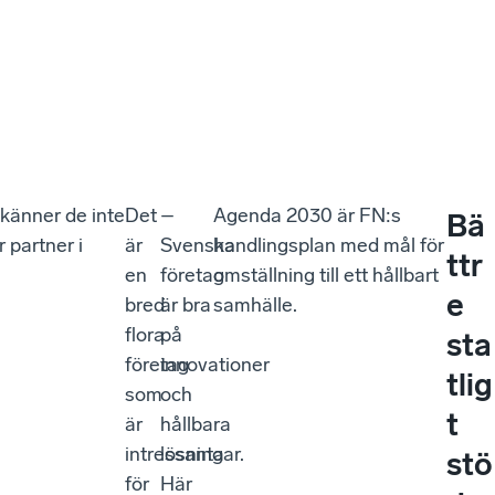
a känner de inte
Det
–
Agenda 2030 är FN:s
Bä
 partner i
är
Svenska
handlingsplan med mål för
ttr
en
företag
omställning till ett hållbart
e
bred
är bra
samhälle.
flora
på
sta
företag
innovationer
tlig
som
och
t
är
hållbara
intressanta
lösningar.
stö
för
Här