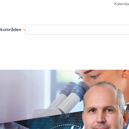
Kalenda
kområden
Medlemskap
Rapporter och remissva