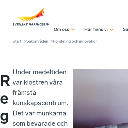
Om oss
Här finns vi
Sa
Start
Sakområden
Forskning och innovation
Under medeltiden
R
var klostren våra
främsta
e
kunskapscentrum.
g
Det var munkarna
som bevarade och