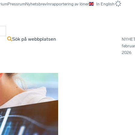
rium
Pressrum
Nyhetsbrev
Inrapportering av löner
In English
r
Sök på webbplatsen
NYHE
februar
2026