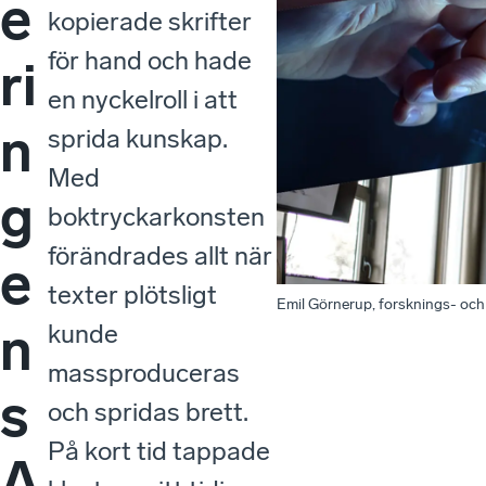
e
kopierade skrifter
för hand och hade
ri
en nyckelroll i att
n
sprida kunskap.
Med
g
boktryckarkonsten
förändrades allt när
e
texter plötsligt
Emil Görnerup, forsknings- och 
n
kunde
massproduceras
s
och spridas brett.
På kort tid tappade
A