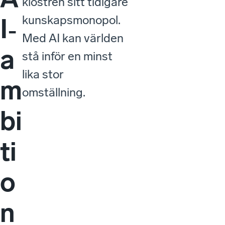
klostren sitt tidigare
kunskapsmonopol.
I‑
Med AI kan världen
a
stå inför en minst
lika stor
m
omställning.
bi
ti
o
n