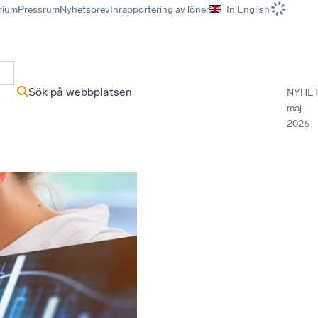
rium
Pressrum
Nyhetsbrev
Inrapportering av löner
In English
r
Sök på webbplatsen
NYHE
maj
2026