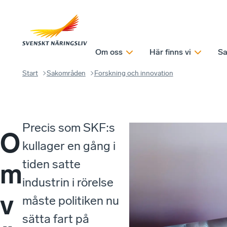
Om oss
Här finns vi
Sa
Start
Sakområden
Forskning och innovation
Precis som SKF:s
O
kullager en gång i
tiden satte
m
industrin i rörelse
v
måste politiken nu
sätta fart på