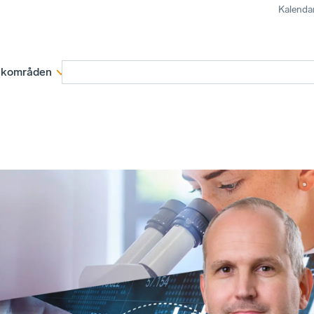
Kalenda
kområden
Medlemskap
Rapporter och remissva