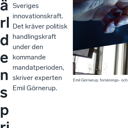
ä
Sveriges
innovationskraft.
rl
Det kräver politisk
d
handlingskraft
under den
e
kommande
mandatperioden,
n
skriver experten
Emil Görnerup, forsknings- och 
s
Emil Görnerup.
p
ri