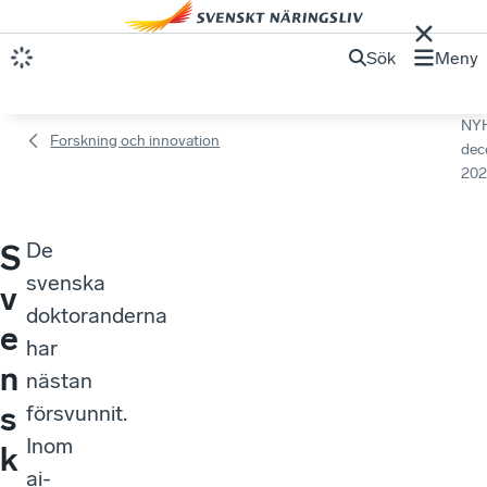
Sök
Meny
NY
Forskning och innovation
dec
202
De
S
svenska
v
doktoranderna
e
har
n
nästan
s
försvunnit.
Inom
k
ai-