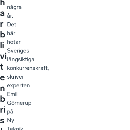
h
några
a
år.
r
Det
b
här
hotar
li
Sveriges
vi
långsiktiga
t
konkurrenskraft,
e
skriver
experten
n
Emil
b
Görnerup
ri
på
s
Ny
Teknik