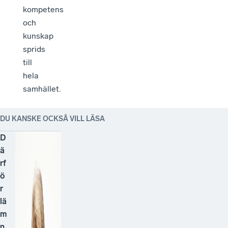
kompetens
och
kunskap
sprids
till
hela
samhället.
DU KANSKE OCKSÅ VILL LÄSA
D
ä
rf
ö
r
lä
m
n