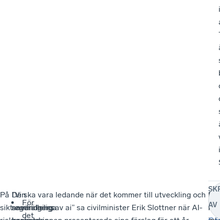
SK
På
Den
I
”Vi ska vara ledande när det kommer till utveckling och
Sve
Pol
För
AV
sikt
samhälleliga
regeringens
användning av ai” sa civilminister Erik Slottner när AI-
ko
har
det