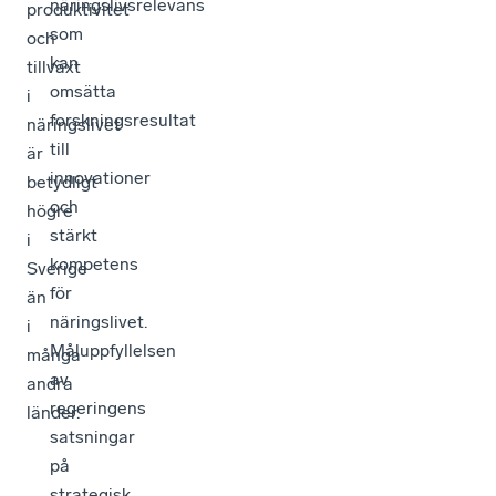
näringslivsrelevans
produktivitet
som
och
kan
tillväxt
omsätta
i
forskningsresultat
näringslivet
till
är
innovationer
betydligt
och
högre
stärkt
i
kompetens
Sverige
för
än
näringslivet.
i
Måluppfyllelsen
många
av
andra
regeringens
länder.
satsningar
på
strategisk