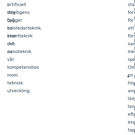
i
artificiell
sta
dag
intelligens
for
bygger
(ai),
för
en
halvledarteknik,
att
stor
kvantteknik
för
del
och
sam
av
nanoteknik.
me
vår
sp
kompetensbas
O
inom
en
teknisk
hö
utveckling.
and
lä
lan
eft
ex
tap