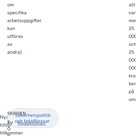
om
att
specifika
var
arbetsuppgifter
mel
kan
25
utföras
00
av
oc
andra).
25
00
00
kro
be
på
oms
SKRIVEN
Säkerhetspolitik
Nya
och totalförsvar
F
Redaktionen
AV
tillsynsmyndigheter
Ö
tillkommer
R