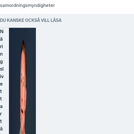
samordningsmyndigheter
DU KANSKE OCKSÅ VILL LÄSA
N
ä
ri
n
g
sl
iv
e
t
t
a
r
t
ä