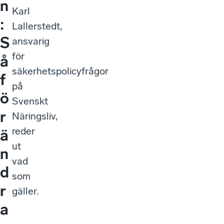
n
Karl
:
Lallerstedt,
S
ansvarig
för
å
säkerhetspolicyfrågor
f
på
ö
Svenskt
r
Näringsliv,
reder
ä
ut
n
vad
d
som
r
gäller.
a