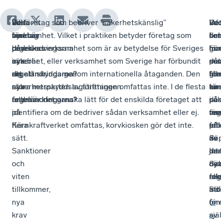
Vad
De
Vilka
De företag som bedriver ”säkerhetskänslig”
De
Inf
Va
De
innebär
nya
företag
verksamhet. Vilket i praktiken betyder företag som
so
om
be
fle
de
regeländringarna
påverkas
bedriver verksamhet som är av betydelse för Sveriges
gör
hur
ma
för
nya
innebär
av
säkerhet, eller verksamhet som Sverige har förbundit
det
ma
so
på
regeländringarna?
att
de
sig att skydda genom internationella åtaganden. Den
lite
gör
för
int
säkerhetsskyddslagstiftningen
nya
stora merparten av företagen omfattas inte. I de flesta
kne
en
tä
av
ändras
regeländringarna?
fallen är det ganska lätt för det enskilda företaget att
i
sä
på
de
på
identifiera om de bedriver sådan verksamhet eller ej.
vis
fin
me
reg
flera
Kärnkraftverket omfattas, korvkiosken gör det inte.
fall
på
anl
ef
sätt.
är
Sä
av
de
Sanktioner
jus
he
de
int
och
det
Sä
ny
dir
viten
fa
-
reg
ell
tillkommer,
att
Säk
ind
nya
för
(
om
s
krav
sjä
a
av