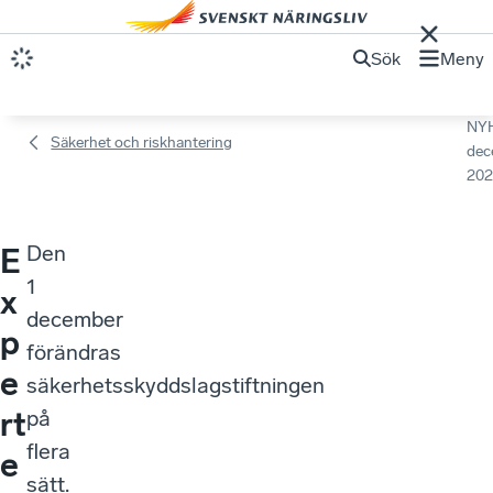
Sök
Meny
NY
Säkerhet och riskhantering
dec
202
Den
E
1
x
december
p
förändras
e
säkerhetsskyddslagstiftningen
rt
på
flera
e
sätt.