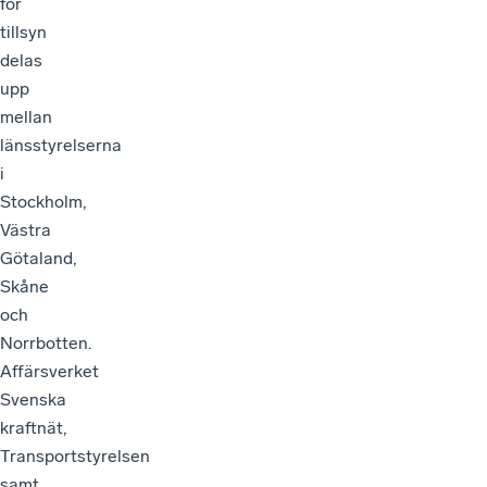
för
tillsyn
delas
upp
mellan
länsstyrelserna
i
Stockholm,
Västra
Götaland,
Skåne
och
Norrbotten.
Affärsverket
Svenska
kraftnät,
Transportstyrelsen
samt