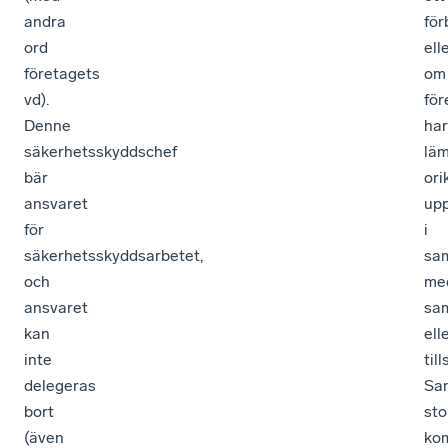
andra
för
ord
ell
företagets
om
vd).
för
Denne
har
säkerhetsskyddschef
lä
bär
ori
ansvaret
upp
för
i
säkerhetsskyddsarbetet,
sa
och
me
ansvaret
sa
kan
ell
inte
till
delegeras
San
bort
sto
(även
ko