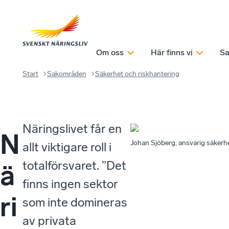
Om oss
Här finns vi
Sa
Start
Sakområden
Säkerhet och riskhantering
Näringslivet får en
N
Johan Sjöberg, ansvarig säkerhe
allt viktigare roll i
totalförsvaret. ”Det
ä
finns ingen sektor
ri
som inte domineras
av privata