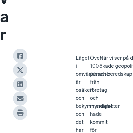
a
r
Läget
Över
När vi ser på 
i
100
ökade geopolit
omvärlden
personer
att beredskap 
är
från
osäkert
företag
och
och
bekymmersamt,
myndigheter
och
hade
det
kommit
har
för