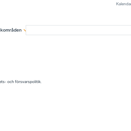
Kalenda
kområden
Medlemskap
Rapporter och remissva
ts- och försvarspolitik.