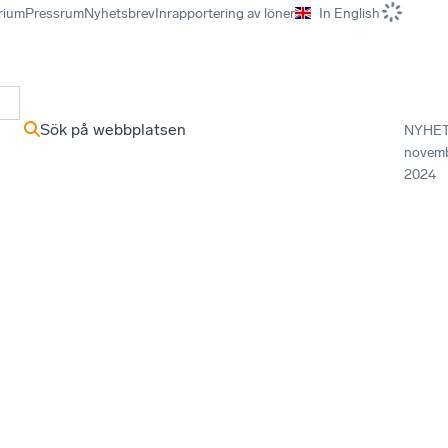
rium
Pressrum
Nyhetsbrev
Inrapportering av löner
In English
r
Sök på webbplatsen
NYHE
novem
2024