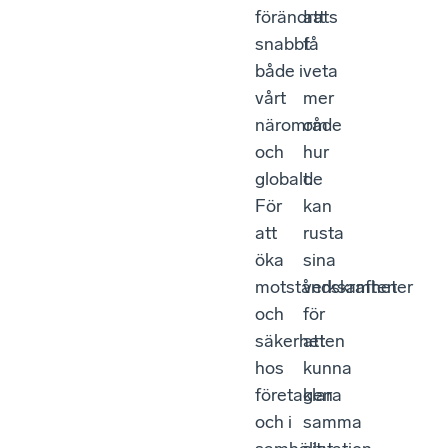
förändrats
att
snabbt
få
både i
veta
vårt
mer
närområde
om
och
hur
globalt.
de
För
kan
att
rusta
öka
sina
motståndskraften
verksamheter
och
för
säkerheten
att
hos
kunna
företagen
klara
och i
samma