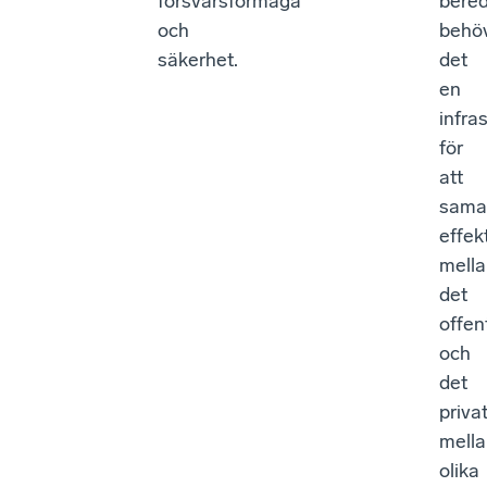
försvarsförmåga
bere
och
behö
säkerhet.
det
en
infra
för
att
sama
effekt
mell
det
offen
och
det
priva
mell
olika