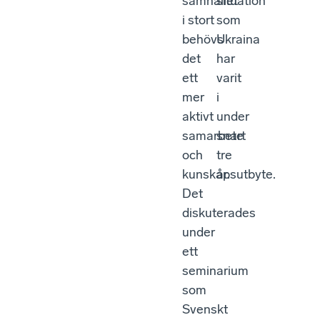
samhället
situation
i stort
som
behövs
Ukraina
det
har
ett
varit
mer
i
aktivt
under
samarbete
snart
och
tre
kunskapsutbyte.
år.
Det
diskuterades
under
ett
seminarium
som
Svenskt