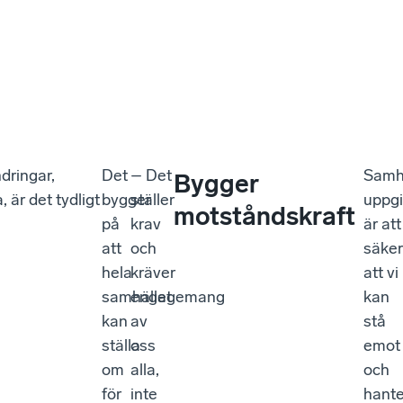
dringar,
Det
– Det
Samh
Bygger
 är det tydligt
bygger
ställer
uppgi
motståndskraft
på
krav
är att
att
och
säker
hela
kräver
att vi
samhället
engagemang
kan
kan
av
stå
ställa
oss
emot
om
alla,
och
för
inte
hant