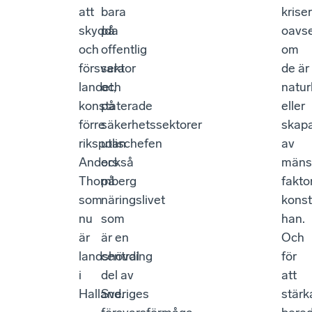
att
bara
kriser
skydda
på
oavse
och
offentlig
om
försvara
sektor
de är
landet,
och
natur
konstaterade
på
eller
förre
säkerhetssektorer
skap
rikspolischefen
utan
av
Anders
också
mäns
Thornberg
på
faktor
som
näringslivet
konst
nu
som
han.
är
är en
Och
landshövding
central
för
i
del av
att
Halland.
Sveriges
stärk