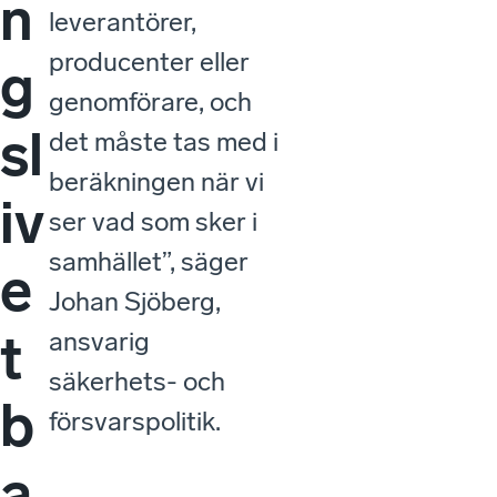
n
leverantörer,
producenter eller
g
genomförare, och
sl
det måste tas med i
beräkningen när vi
iv
ser vad som sker i
samhället”, säger
e
Johan Sjöberg,
t
ansvarig
säkerhets- och
b
försvarspolitik.
a