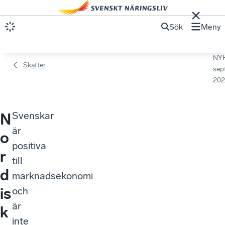
Sök
Meny
NY
Skatter
sep
202
Svenskar
N
är
o
positiva
r
till
d
marknadsekonomi
is
och
är
k
inte