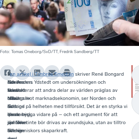
Foto
:
Tomas Oneborg/SvD/TT, Fredrik Sandberg/TT
I
I
Nu
I
en artikel i Timbros Smedjan
skriver René Bongard
Norden
Zitelmanns
har
och Anders Ydstedt om undersökningen och
talas
studier
Svenskt
konstaterar att andra delar av världen präglas av
ofta
tillhör
Näringsliv
misstro mot marknadsekonomin, ser Norden och
om
Sverige
låtit
Estland på helheten med tillförsikt. Det är en styrka vi
ekonomisk
de
Ipsos
borde bygga vidare på – och ett argument för att
jämlikhet
sju
jämföra
politiken inte bör drivas av avundsjuka, utan av tilltro
och
länder
Sverige
till människors skaparkraft.
den
av
med