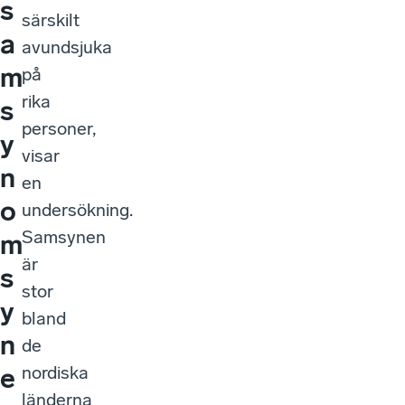
s
särskilt
a
avundsjuka
m
på
rika
s
personer,
y
visar
n
en
o
undersökning.
Samsynen
m
är
s
stor
y
bland
n
de
nordiska
e
länderna