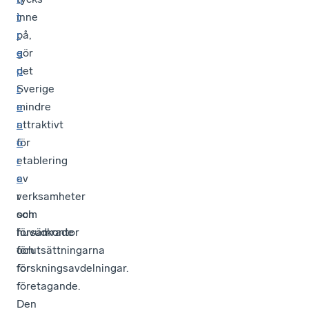
inne
t
på,
r
gör
e
det
p
Sverige
r
mindre
e
attraktivt
n
för
ö
etablering
r
av
e
verksamheter
r
som
och
huvudkontor
försämrade
och
förutsättningarna
forskningsavdelningar.
för
företagande.
Den