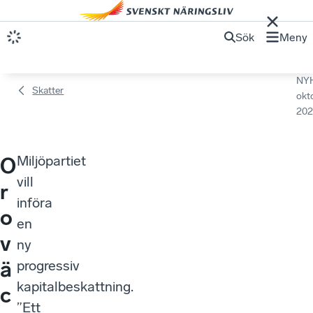
Sök
Meny
NY
Skatter
okt
202
Miljöpartiet
O
vill
r
införa
o
en
v
ny
ä
progressiv
kapitalbeskattning.
c
”Ett