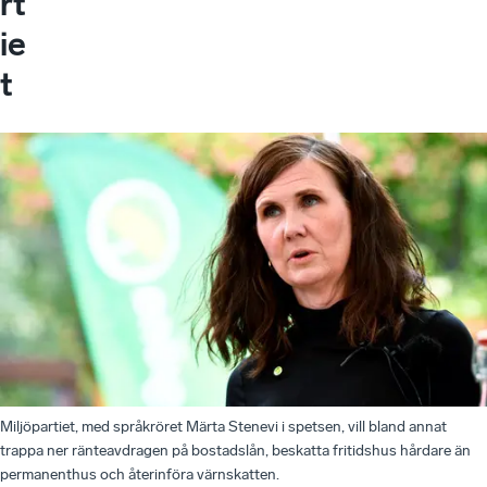
rt
ie
t
Miljöpartiet, med språkröret Märta Stenevi i spetsen, vill bland annat
trappa ner ränteavdragen på bostadslån, beskatta fritidshus hårdare än
permanenthus och återinföra värnskatten.