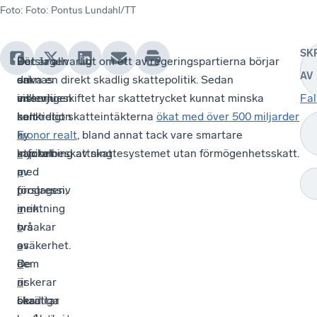
Foto
:
Foto: Pontus Lundahl/TT
SK
I
Det
Förslagen
Det är allvarligt om ett av regeringspartierna börjar
AV
en
saknas
om
driva en direkt skadlig skattepolitik. Sedan
intervju
visserligen
en
millennieskiftet har skattetrycket kunnat minska
Fal
i
konkretion
helt
samtidigt skatteintäkterna
ökat med över 500 miljarder
E
i
ny
kronor realt
, bland annat tack vare smartare
x
mycket
kapitalbeskattning
utformning av skattesystemet utan förmögenhetsskatt.
p
av
med
r
förslagen,
progressiv
e
men
inriktning
s
två
orsakar
s
av
osäkerhet.
e
dem
De
n
är
riskerar
berättar
skadliga
öka