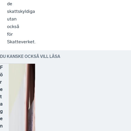
de
skattskyldiga
utan
också
för
Skatteverket.
DU KANSKE OCKSÅ VILL LÄSA
F
ö
r
e
t
a
g
e
n