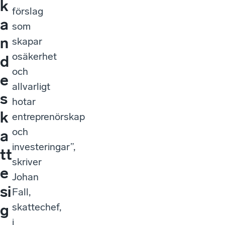
k
förslag
a
som
n
skapar
osäkerhet
d
och
e
allvarligt
s
hotar
k
entreprenörskap
och
a
investeringar”,
tt
skriver
e
Johan
si
Fall,
skattechef,
g
i