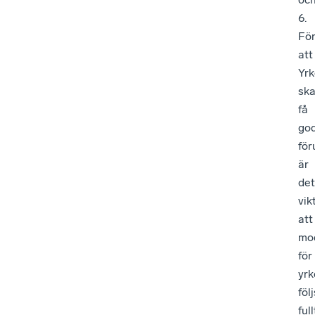
6.
Fö
att
Yrk
sk
få
go
för
är
det
vik
att
mo
för
yr
följ
full