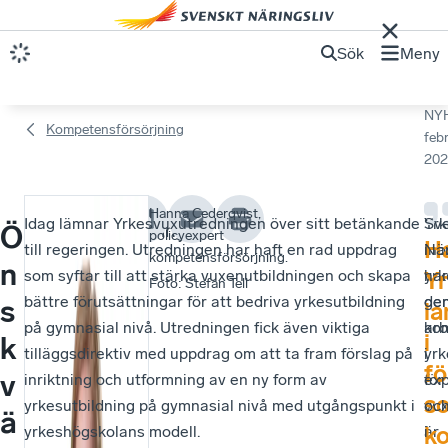
Sök
Meny
NY
Kompetensförsörjning
febr
202
Hanna Cederqvist,
Idag lämnar Yrkesvuxutredningen över sitt betänkande
Yrk
Sv
Yrkesvuxutredningen
Ö
policyexpert
H
till regeringen. Utredningen har haft en rad uppdrag
in
När
innehåller
kompetensförsörjning.
n
som syftar till att stärka vuxenutbildningen och skapa
yrk
har
Y
Foto
:
Stefan Tell
flera
bättre förutsättningar för att bedriva yrkesutbildning
de
ge
s
la
intressanta
på gymnasial nivå. Utredningen fick även viktiga
ko
arb
i
k
inslag
tilläggsdirektiv med uppdrag om att ta fram förslag på
yrk
i
fö
v
som
inriktning och utformning av en ny form av
för
ex
s
yrkesutbildning på gymnasial nivå med utgångspunkt i
vux
oc
en
ä
k
yrkeshögskolans modell.
är
i
ny