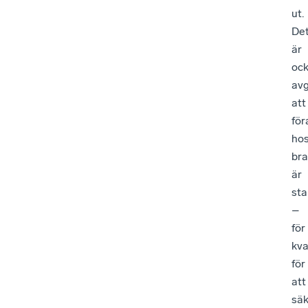
ut.
De
är
oc
av
att
för
ho
br
är
sta
–
för
kva
för
att
säk