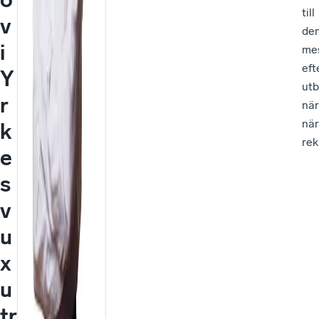
till
v
de
i
me
eft
Y
utb
r
när
när
k
rek
e
s
v
u
x
u
tr