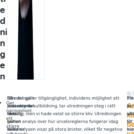
e
d
ni
n
g
e
n
Så
I
Utredningen
När det gäller tillgänglighet, individens möjlighet att
Yr
Fle
Ger
A
–
betänkandet
presenterar
läsa en yrkesutbildning, tar utredningen steg i rätt
är
be
näringslivet
hur
som
förslag
riktning, men vi hade velat se större kliv. Utredningen
vik
utb
k
ett
har
helhet
som
gör en analys över hur urvalsreglerna fungerar idag
för
till
b
större
det
hade
kommer
och analysen visar på stora brister, vilket får negativa
kom
när
v
inflytande