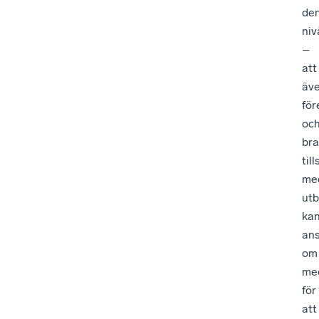
de
niv
–
att
äv
för
oc
br
til
me
utb
ka
an
om
me
för
att