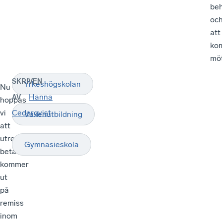
be
oc
att
ko
möt
SKRIVEN
Yrkeshögskolan
Nu
Hanna
AV
hoppas
vi
Cederqvist
Vuxenutbildning
att
utredningens
Gymnasieskola
betänkande
kommer
ut
på
remiss
inom