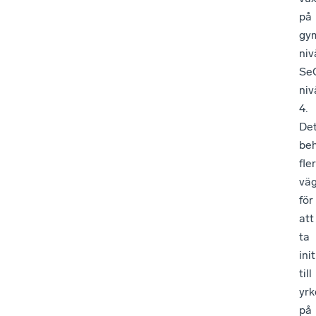
på
gy
niv
Se
niv
4.
De
be
fler
vä
för
att
ta
init
till
yrk
på