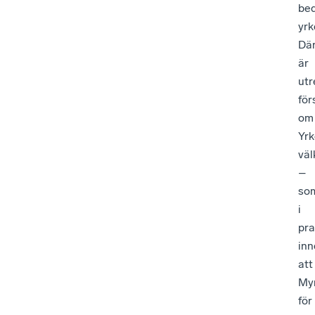
bed
yrk
Där
är
utr
för
om
Yrk
vä
–
so
i
pra
inn
att
My
för