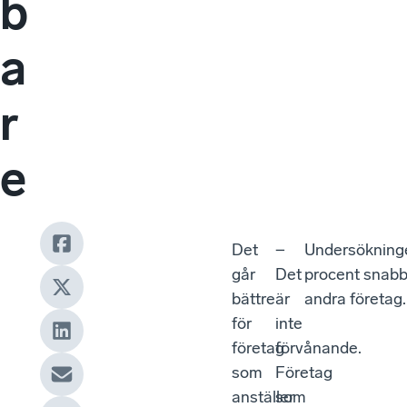
b
a
r
e
Det
−
Undersökningen
går
Det
procent snabba
bättre
är
andra företag.
för
inte
företag
förvånande.
som
Företag
anställer
som