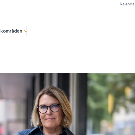
Kalenda
kområden
Medlemskap
Rapporter och remissva