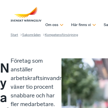
Om oss
Här finns vi
Sa
Start
Sakområden
Kompetensförsörjning
Företag som
N
anställer
arbetskraftsinvandrare
y
växer tio procent
a
snabbare och har
fler medarbetare.