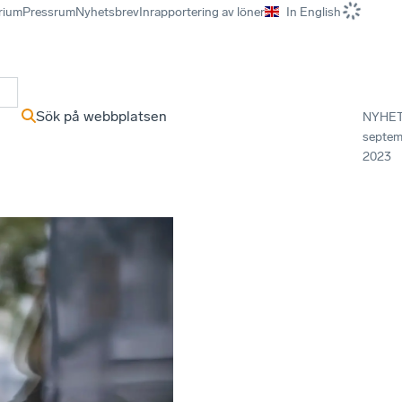
rium
Pressrum
Nyhetsbrev
Inrapportering av löner
In English
r
Sök på webbplatsen
NYHE
septem
2023