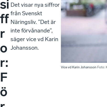
si
Det visar nya siffror
från Svenskt
ff
Näringsliv. ”Det är
r
inte förvånande”,
säger vice vd Karin
o
Johansson.
r:
Vice vd Karin Johansson
Foto
:
F
ö
r