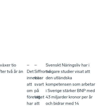
växer tio
−
−
Svenskt Näringsliv har i
ter två år än
Det
Siffrorna
tidigare studier visat att
innebär
visar
den utländska
att
svart
kompetensen som arbetar
om
på
i Sverige stärker BNP med
företaget
vitt
43 miljarder kronor per år
har
att
och bidrar med 14