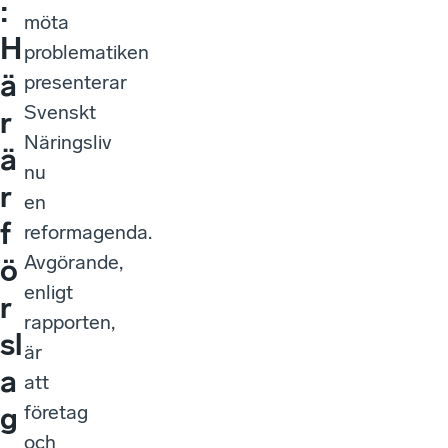
:
möta
H
problematiken
ä
presenterar
Svenskt
r
Näringsliv
ä
nu
r
en
f
reformagenda.
Avgörande,
ö
enligt
r
rapporten,
sl
är
a
att
företag
g
och