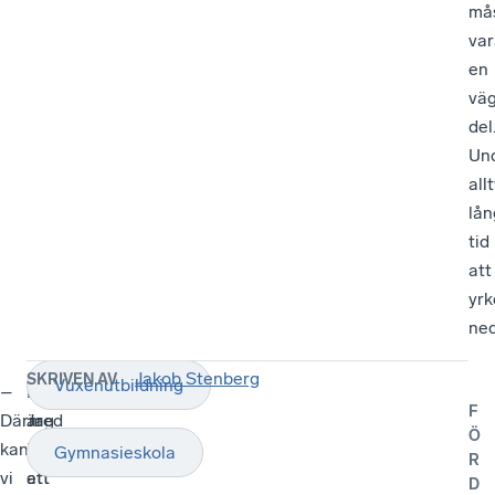
må
var
en
vä
del
Un
all
lån
tid
att
yrk
ned
Jakob Stenberg
SKRIVEN AV
Vuxenutbildning
–
Kompetenskrisen
–
F
Därmed
är
Jag
Ö
kan
inte
önskar
Gymnasieskola
R
vi
ett
att
D