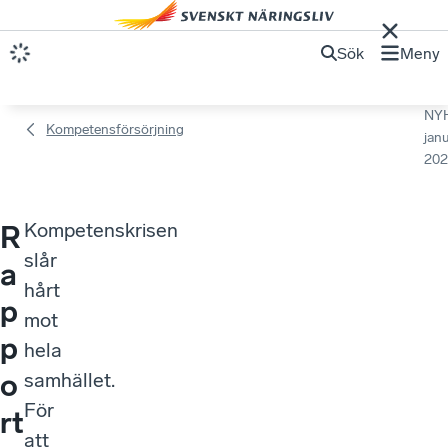
Sök
Meny
NY
Kompetensförsörjning
janu
202
Kompetenskrisen
R
slår
a
hårt
p
mot
p
hela
o
samhället.
För
rt
att