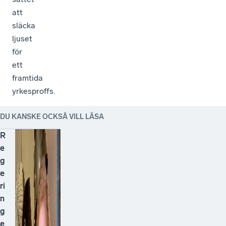
att
släcka
ljuset
för
ett
framtida
yrkesproffs.
DU KANSKE OCKSÅ VILL LÄSA
R
e
g
e
ri
n
g
e