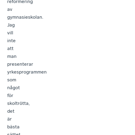
reformering
av
gymnasieskolan.
Jag
vill
inte
att
man
presenterar
yrkesprogrammen
som
något
för
skoltrötta,
det
är
bästa
sättet