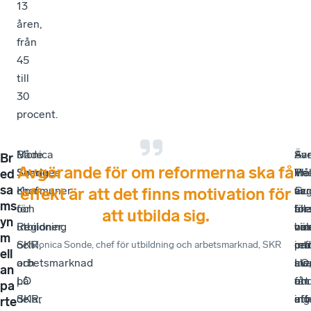
13
åren,
från
45
till
30
procent.
Både
Monica
–
Äv
–
Sa
Br
Avgörande för om reformerna ska få
Sveriges
Sonde,
Hel
Th
Vi
må
ed
sa
Kommuner
chef
av
Guo
är
var
effekt är att det finns motivation för
ms
och
för
för
för
all
br
att utbilda sig.
yn
Regioner,
utbildning
om
vic
väl
ho
m
SKR,
och
re
ord
int
par
Monica Sonde
, chef för utbildning och arbetsmarknad, SKR
ell
och
arbetsmarknad
sk
LO,
av
me
an
LO
på
få
und
att
om
pa
delar
SKR,
eff
att
utv
ing
rte