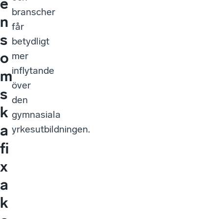
e
branscher
n
får
s
betydligt
o
mer
inflytande
m
över
s
den
k
gymnasiala
a
yrkesutbildningen.
fi
x
a
k