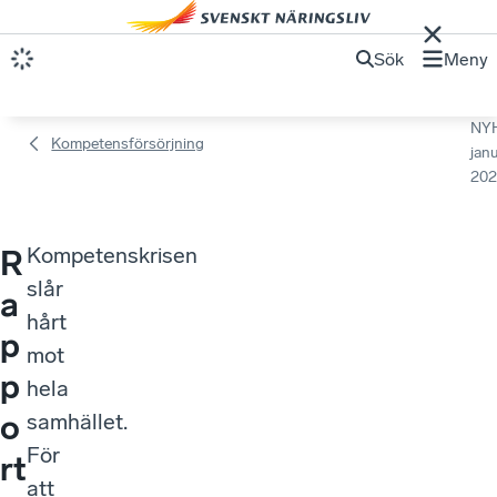
Sök
Meny
NY
Kompetensförsörjning
janu
202
Kompetenskrisen
R
slår
a
hårt
p
mot
p
hela
o
samhället.
För
rt
att