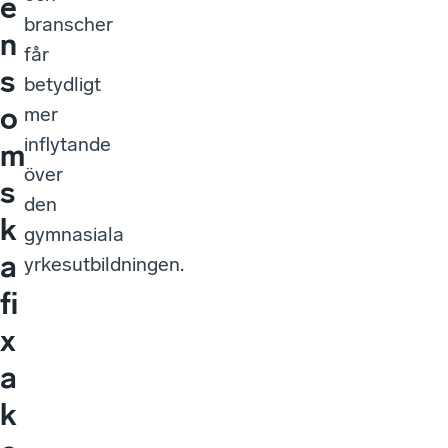
e
branscher
n
får
s
betydligt
o
mer
inflytande
m
över
s
den
k
gymnasiala
a
yrkesutbildningen.
fi
x
a
k