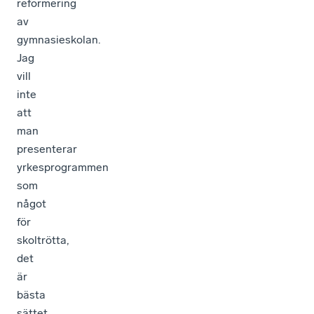
reformering
av
gymnasieskolan.
Jag
vill
inte
att
man
presenterar
yrkesprogrammen
som
något
för
skoltrötta,
det
är
bästa
sättet