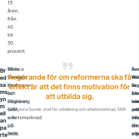
13
åren,
från
45
till
30
procent.
Både
Monica
–
Äv
–
Sa
Br
Avgörande för om reformerna ska få
Sveriges
Sonde,
Hel
Th
Vi
må
ed
sa
Kommuner
chef
av
Guo
är
var
effekt är att det finns motivation för
ms
och
för
för
för
all
br
att utbilda sig.
yn
Regioner,
utbildning
om
vic
väl
ho
m
SKR,
och
re
ord
int
par
Monica Sonde
, chef för utbildning och arbetsmarknad, SKR
ell
och
arbetsmarknad
sk
LO,
av
me
an
LO
på
få
und
att
om
pa
delar
SKR,
eff
att
utv
ing
rte