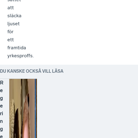
att
släcka
ljuset
för
ett
framtida
yrkesproffs.
DU KANSKE OCKSÅ VILL LÄSA
R
e
g
e
ri
n
g
e