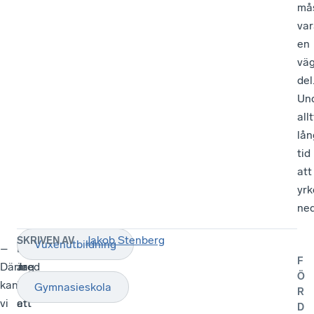
må
var
en
vä
del
Un
all
lån
tid
att
yrk
ned
Jakob Stenberg
SKRIVEN AV
Vuxenutbildning
–
Kompetenskrisen
–
F
Därmed
är
Jag
Ö
kan
inte
önskar
Gymnasieskola
R
vi
ett
att
D