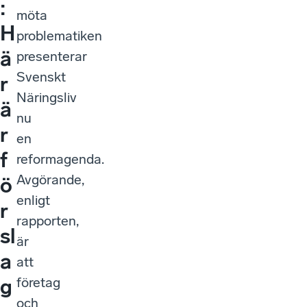
:
möta
H
problematiken
ä
presenterar
Svenskt
r
Näringsliv
ä
nu
r
en
f
reformagenda.
Avgörande,
ö
enligt
r
rapporten,
sl
är
a
att
företag
g
och