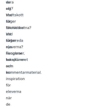
de
vara
sig?
ett
Vad
startskott
säger
för
tekniklärarna?
Skolverket
Vad
att
säger
förbereda
eleverna?
nya
Fungerar
läroplaner,
teknikämnet
kursplaner
som
och
en
kommentarmaterial.
inspiration
för
eleverna
när
de