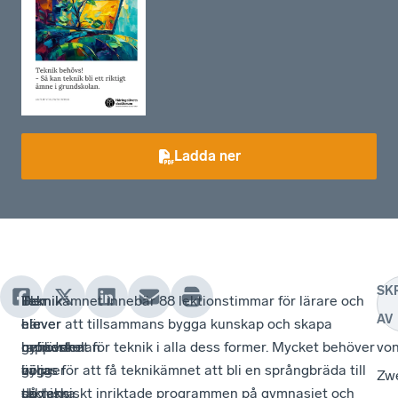
Ladda ner
SK
Teknik
Den
Fler
Teknikämnet innebär 88 lektionstimmar för lärare och
AV
i
här
elever
elever att tillsammans bygga kunskap och skapa
grundskolan
rapporten
behöver
nyfikenhet för teknik i alla dess former. Mycket behöver
vo
är
bygger
välja
göras för att få teknikämnet att bli en språngbräda till
Zw
skolans
på
tekniska
de tekniskt inriktade programmen på gymnasiet och