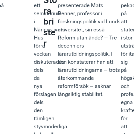
Sto
på
ett
presenterade Mats
peka
ra
seminarium
Benner, professor i
på
bri
i
forskningspolitik vid Lunds
att
Näringslivets
universitet, sin essä
state
ste
Hus
Reform utan ände? – Tre
i stor
r
förra
decenniers
utstr
veckan
lärarutbildningspolitik. I
förlit
diskuterades
den konstaterar han att
sig
dels
lärarutbildningarna – trots
på
de
återkommande
högs
nya
reformförsök – saknar
och
förslagen
långsiktig stabilitet.
profe
dels
egna
den
kraft
tämligen
för
styvmoderliga
att