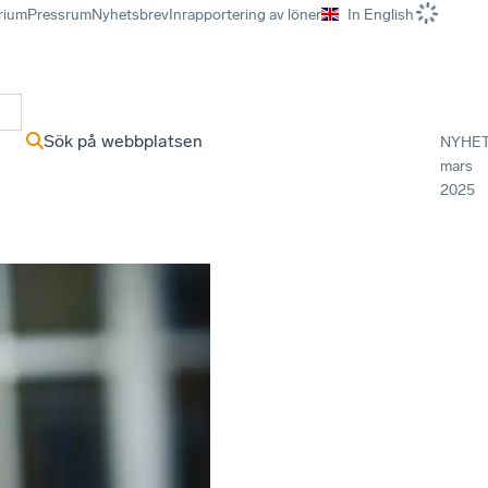
rium
Pressrum
Nyhetsbrev
Inrapportering av löner
In English
r
Sök på webbplatsen
NYHE
mars
2025