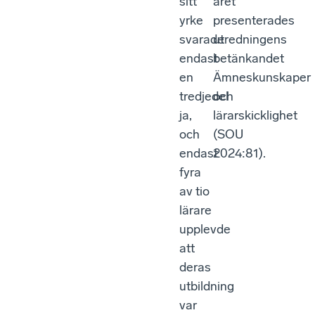
sitt
året
yrke
presenterades
svarade
utredningens
endast
betänkandet
en
Ämneskunskaper
tredjedel
och
ja,
lärarskicklighet
och
(SOU
endast
2024:81).
fyra
av tio
lärare
upplevde
att
deras
utbildning
var