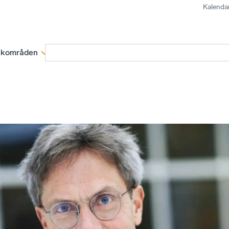
Kalenda
kområden
Medlemskap
Rapporter och remissva