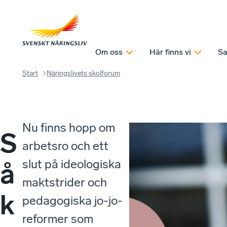
Om oss
Här finns vi
Sa
Start
Näringslivets skolforum
Nu finns hopp om
S
arbetsro och ett
slut på ideologiska
å
maktstrider och
k
pedagogiska jo-jo-
reformer som