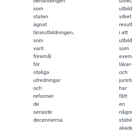
behandlingen
utvec
som
utbil
staten
vilket
ägnat
resul
lärarutbildningen,
i att
som
utbil
varit
som
föremål
exem
för
läkar
otaliga
och
utredningar
juris
och
har
reformer
fått
de
en
senaste
någo
decennierna.
stabil
akad