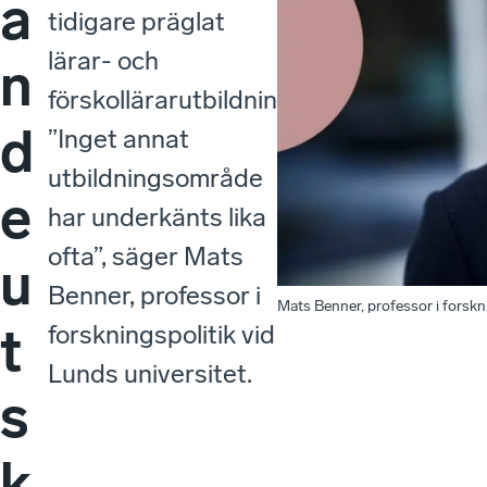
a
tidigare präglat
lärar- och
n
förskollärarutbildningar.
d
”Inget annat
utbildningsområde
e
har underkänts lika
ofta”, säger Mats
u
Benner, professor i
Mats Benner, professor i forskni
t
forskningspolitik vid
Lunds universitet.
s
k