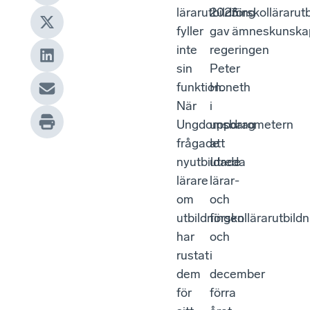
lärarutbildning
2023
förskolläraru
fyller
gav
ämneskunskap,
inte
regeringen
sin
Peter
funktion.
Honeth
När
i
Ungdomsbarometern
uppdrag
frågade
att
nyutbildade
utreda
lärare
lärar-
om
och
utbildningen
förskollärarutbild
har
och
rustat
i
dem
december
för
förra