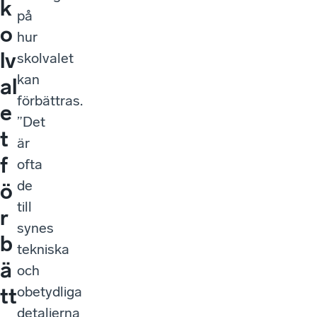
k
på
o
hur
lv
skolvalet
kan
al
förbättras.
e
”Det
t
är
f
ofta
de
ö
till
r
synes
b
tekniska
ä
och
obetydliga
tt
detaljerna