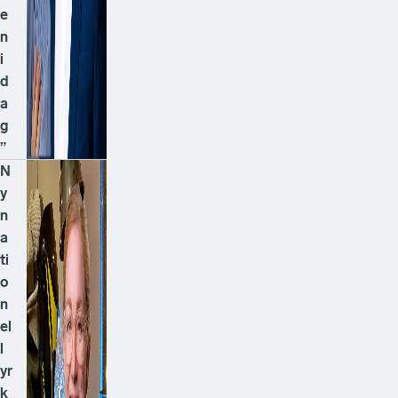
e
n
i
d
a
g
”
N
y
n
a
ti
o
n
el
l
yr
k