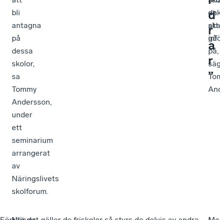
d
bli
enk
de
antagna
att
sk
r
på
inf
gå
a
dessa
på,
r
skolor,
sä
”
sa
To
Tommy
An
Andersson,
under
ett
seminarium
arrangerat
av
Näringslivets
skolforum.
För
–
Utöver
När det gäller de friskolor så styrs de delvis av andra
–
I
–
Me