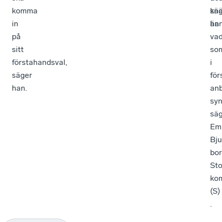
komma
knä
sä
in
än
han
på
va
sitt
so
förstahandsval,
i
säger
för
han.
anb
syn
sä
Emi
Bju
bor
St
ko
(S)​
.