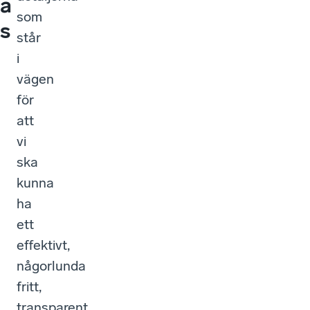
a
som
s
står
i
vägen
för
att
vi
ska
kunna
ha
ett
effektivt,
någorlunda
fritt,
transparent,