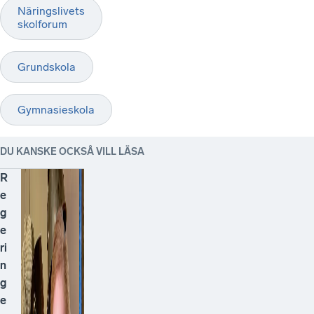
Näringslivets
skolforum
Grundskola
Gymnasieskola
DU KANSKE OCKSÅ VILL LÄSA
R
e
g
e
ri
n
g
e