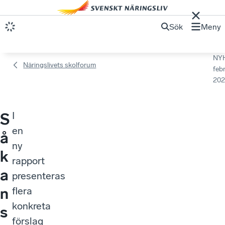
Sök
Meny
NY
Näringslivets skolforum
febr
202
I
S
en
å
ny
k
rapport
a
presenteras
n
flera
konkreta
s
förslag