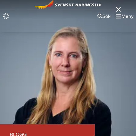
Sök
Meny
BLOGG