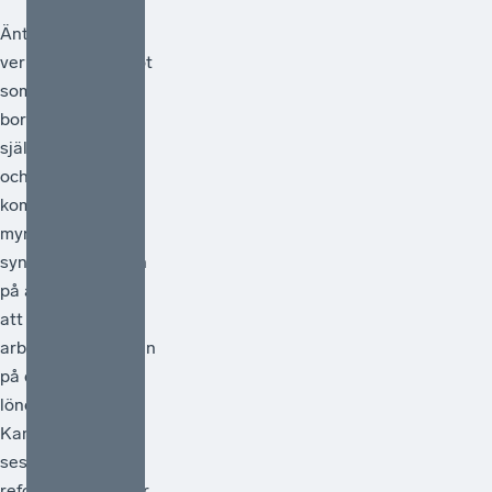
Äntligen blir det
verklighet av något
som egentligen
borde vara en
självklarhet. Från
och med 1 juli
kommer statliga
myndigheter
synliggöra skatten
på arbete genom
att redovisa
arbetsgivaravgiften
på de anställdas
lönebesked.
Kanske kan detta
ses som en liten
reform, men den är