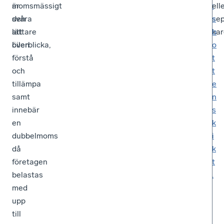
är
momsmässigt
ell
:
svåra
den
se
s
att
lättare
kar
b
överblicka,
bilen.
o
förstå
t
och
t
tillämpa
e
samt
n
innebär
s
en
k
dubbelmoms
i
då
k
företagen
t
belastas
.
med
upp
till