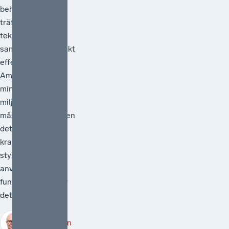
behöver vara
träffsäker,
teknikneutral och
samhällsekonomiskt
effektiv.[1]
Ambitionen att
minska
miljöpåverkan
måste vara hög men
det måste också
kraven på att de
styrmedel som
används faktiskt
fungerar. Därför är
det välkomme...
Robert Lönn