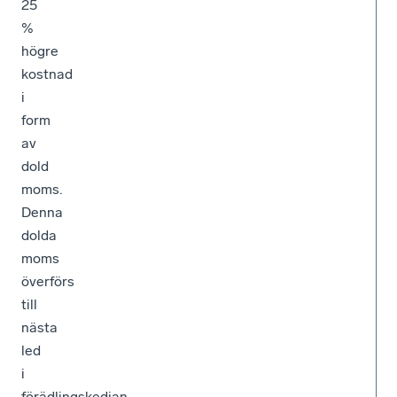
25
%
högre
kostnad
i
form
av
dold
moms.
Denna
dolda
moms
överförs
till
nästa
led
i
förädlingskedjan