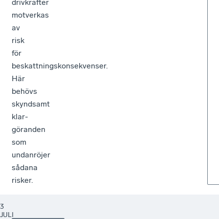
drivkrafter
motverkas
av
risk
för
beskattningskonsekvenser.
Här
behövs
skyndsamt
klar­
göranden
som
undanröjer
sådana
risker.
3
JULI