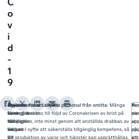
C
o
v
i
d
-
1
9
Svenskt
Skänkta
Hyresmomsen:
Åtgärder för att skydda personal från smitta:
Lokaler
Många
An
Nu
Näringsliv
varor:
som
företag drabbas till följd av Coronakrisen av brist på
Svenskt
me
vän
har
Näringsliv
tillfälligt
kompetens, inte minst genom att anställda drabbas av
upp
vi
tidigare
har
ändras
viruset. I syfte att säkerställa tillgänglig kompetens, så
upp
på
till
i
för
att produktion av varor och tjänster kan upprätthållas,
etc
att