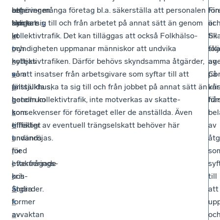
regeringen
en
att
behöver många företag bl.a. säkerställa att personalen
för
Fi
skickat
tidigare
hyras
kan ta sig till och från arbetet på annat sätt än genom
s
är
oc
in
k
ut
kollektivtrafik. Det kan tilläggas att också Folkhälso­
till
Ska
t
r
och
myndigheten uppmanar människor att undvika
föl
sk
r
i
nyttjas
kollektivtrafiken. Därför behövs skyndsamma åtgärder,
av
ag
e
v
som
så att insatser från arbetsgivare som syftar till att
Co
på
p
e
fältsjukhus,
anställda ska ta sig till och från jobbet på annat sätt än
kri
vår
a
l
hotellrum
genom kollektivtrafik, inte motverkas av skatte­
hår
för
k
s
som
konsekvenser för företaget eller de anställda. Även
bel
e
e
tillfälligt
effekter av eventuell trängselskatt behöver här
av
t
t
används
undanröjas.
åtg
med
i
för
so
efterfrågade
l
evakuerings-
syf
kris­
l
och
till
åtgärder.
S
andra
att
I
k
former
upp
avvaktan
a
av
oc