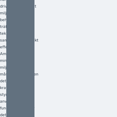
drivit frågan om att
miljöpolitiken
behöver vara
träffsäker,
teknikneutral och
samhällsekonomiskt
effektiv.[1]
Ambitionen att
minska
miljöpåverkan
måste vara hög men
det måste också
kraven på att de
styrmedel som
används faktiskt
fungerar. Därför är
det välkomme...