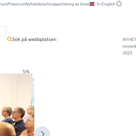
rium
Pressrum
Nyhetsbrev
Inrapportering av löner
In English
r
Sök på webbplatsen
NYHE
novem
2023
1
/
4