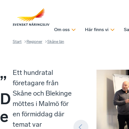
Om oss
Här finns vi
Sa
Start
Regioner
Skåne län
Ett hundratal
”
företagare från
Skåne och Blekinge
D
möttes i Malmö för
e
en förmiddag där
temat var