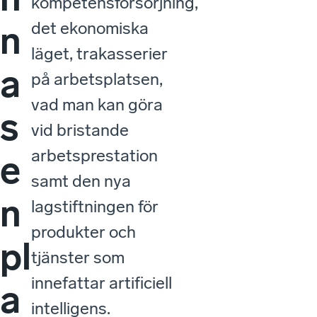
kompetensförsörjning,
det ekonomiska
n
läget, trakasserier
a
på arbetsplatsen,
vad man kan göra
s
vid bristande
arbetsprestation
e
samt den nya
n
lagstiftningen för
produkter och
pl
tjänster som
innefattar artificiell
a
intelligens.