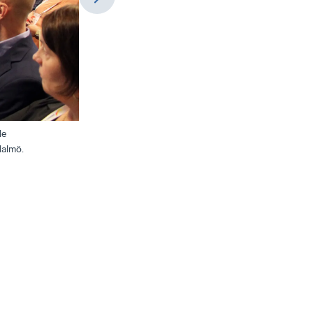
de
Erik Ageberg presenterade Svenskt Näringsliv och de
Malmö.