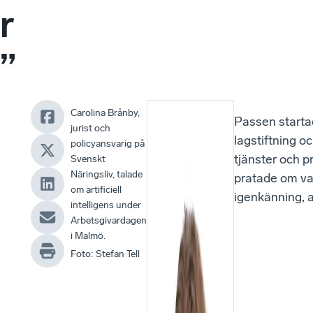
r
”
Carolina Brånby,
Erik
Passen startade
jurist och
Ageberg
lagstiftning o
policyansvarig på
och
tjänster och p
Svenskt
Näringsliv, talade
Erik
pratade om vad
om artificiell
Hultgren
igenkänning, a
intelligens under
från
Arbetsgivardagen
kontoret
i Malmö.
i
Foto
:
Stefan Tell
Skåne
inledde
de