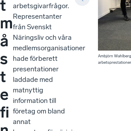
t
arbetsgivarfrågor.
Representanter
m
från Svenskt
å
Näringsliv och våra
medlemsorganisationer
s
Ambjörn Wahlberg,
hade förberett
arbetsprestationer 
presentationer
t
laddade med
e
matnyttig
information till
fi
företag om bland
annat
n