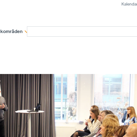
Kalenda
kområden
Medlemskap
Rapporter och remissva