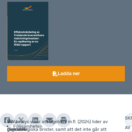
Ladda ner
SK
IFAU
Vi
Vår analys visar att Egebark m.fl. (2024) lider av
Följsamheten
AV
(Egebark
genomför
metodologiska brister, samt att det inte går att