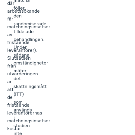
matcha
där
följer
arbetssökande
den
får
randomiserade
matchningsinsatser
tilldelade
av
behandlingen.
fristående
Under
leverantörer).
sådana
Slutsatsen
omständigheter
från
mäter
utvärderingen
det
är
skattningsmått
att
(ITT)
de
som
fristående
används
leverantörernas
i
matchningsinsatser
studien
kostar
inte