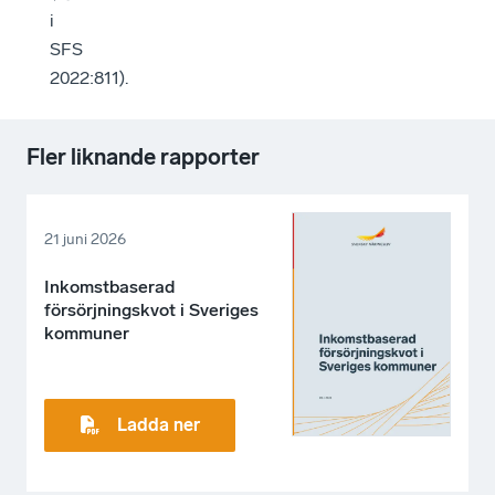
i
SFS
2022:811).
Fler liknande rapporter
21 juni 2026
Inkomstbaserad
försörjningskvot i Sveriges
kommuner
Ladda ner