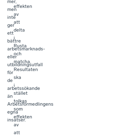
mer,
effekten
men
av
inte
att
ger
delta
ett
i
bättre
Rusta
arbetsmarknads-
och
eller
matcha.
utbildningsutfall
Resultaten
för
ska
de
i
arbetssökande
stället
än
tolkas
Arbetsförmedlingens
som
egna
effekten
insatser.
av
att