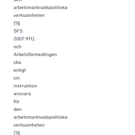
arbetsmarknadspolitiska
verksamheten
(1§
SFS
2007:911),
och
Arbetsförmedlingen
ska
enligt
sin
instruktion
ansvara
för
den
arbetsmarknadspolitiska
verksamheten
(1§