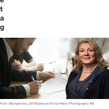
t
a
g
Foto
:
Mostphotos, Ulf Börjesson/Ernst Henry Photography AB