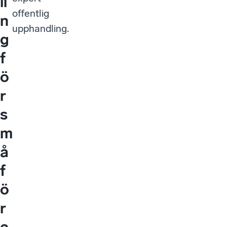
li
offentlig
n
upphandling.
g
f
ö
r
s
m
å
f
ö
r
e