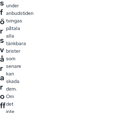
s
under
f
anbudstiden
ö
tvingas
påtala
r
alla
s
tänkbara
v
brister
å
som
senare
r
kan
a
skada
r
dem.
o
Om
det
ff
inte