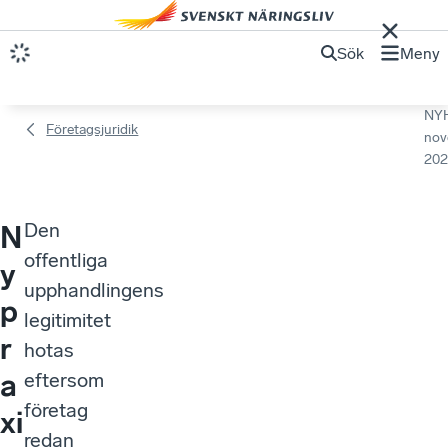
Sök
Meny
NY
Företagsjuridik
nov
202
Den
N
offentliga
y
upphandlingens
p
legitimitet
r
hotas
a
eftersom
företag
xi
redan