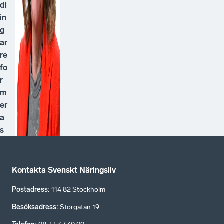
dl
in
g
ar
re
fo
r
m
er
a
s
Kontakta Svenskt Näringsliv
Postadress
:
114 82 Stockholm
Besöksadress
:
Storgatan 19