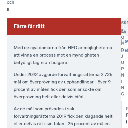
och
II.
SK
Färre får rätt
Svenskt
Ett
F
Ett
AV
Näringsliv
av
Ö
anser
målen
Ha
av
R
Med de nya domarna från HFD är möjligheterna
också
med
målen
Hel
D
att vinna en process mot en myndigheten
att
offentlig
J
med
betydligt lägre än tidigare.
U
svensk
upphandling,
offentlig
P
domstol
är
Under 2022 avgjorde förvaltningsrätterna 2 726
N
upphandling,
bör
som
mål om överprövning av upphandlingar. I över 9
I
är
inhämtar
ovan
N
procent av målen fick den som ansökte om
förhandsavgörande
nämnts,
som
G
överprövning helt eller delvis bifall.
från
rättssäkerhet.
ovan
EU-
Genom
Av de mål som prövades i sak i
nämnts,
domstolen
underrätternas
förvaltningsrätterna 2019 fick den klagande helt
rättssäkerhet.
eftersom
praxis
eller delvis rät i sin talan i 25 procent av målen.