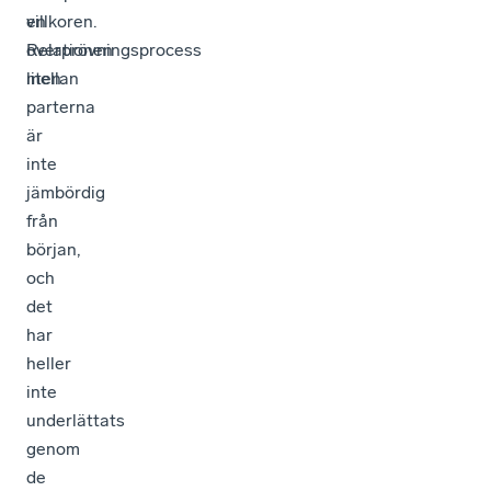
villkoren.
en
Relationen
överprövningsprocess
mellan
liten.
parterna
är
inte
jämbördig
från
början,
och
det
har
heller
inte
underlättats
genom
de