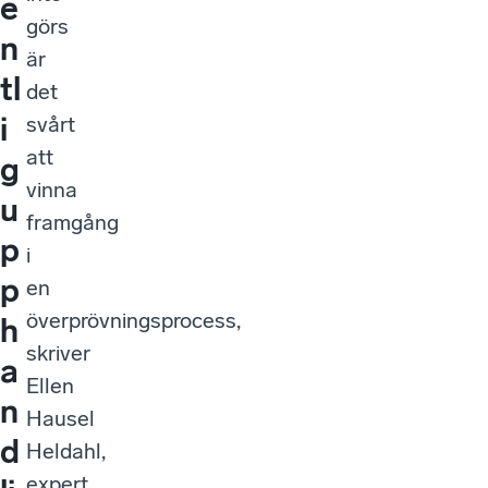
e
görs
n
är
tl
det
i
svårt
att
g
vinna
u
framgång
p
i
p
en
överprövningsprocess,
h
skriver
a
Ellen
n
Hausel
d
Heldahl,
expert