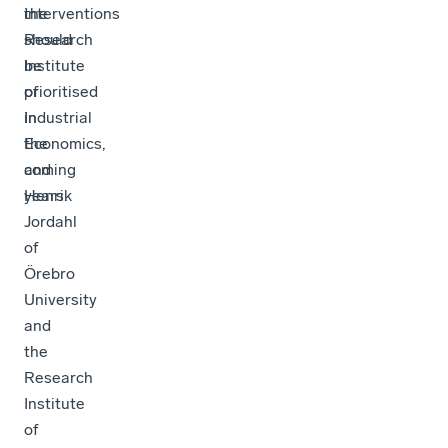
the
interventions
Research
should
Institute
be
of
prioritised
Industrial
in
Economics,
the
and
coming
Henrik
years.
Jordahl
of
Örebro
University
and
the
Research
Institute
of