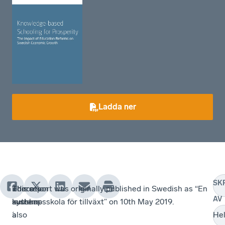
Ladda ner
SK
There
The
Education
This report was originally published in Swedish as “En
AV
is
authors
systems
kunskapsskola för tillväxt” on 10th May 2019.
a
also
´
Hel