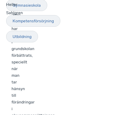
början
Heller
Gymnasieskola
på
Sahlgren
2010-
Kompetensförsörjning
talet
har
kunskaperna
Utbildning
i
grundskolan
förbättrats,
speciellt
när
man
tar
hänsyn
till
förändringar
i