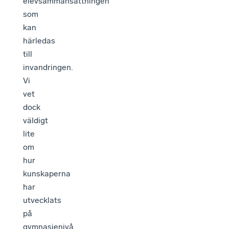
elevsammansättningen
som
kan
härledas
till
invandringen.
Vi
vet
dock
väldigt
lite
om
hur
kunskaperna
har
utvecklats
på
gymnasienivå