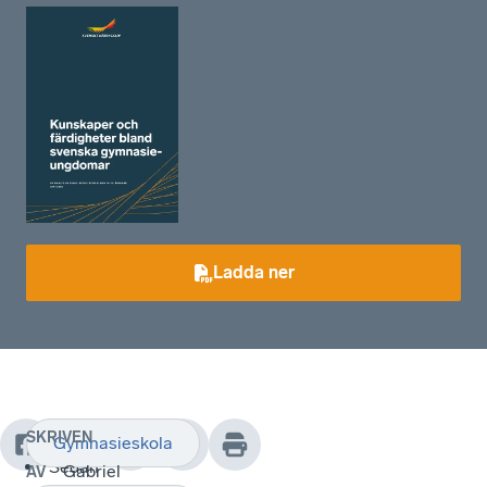
Ladda ner
SKRIVEN
Gymnasieskola
Sedan
Gabriel
AV