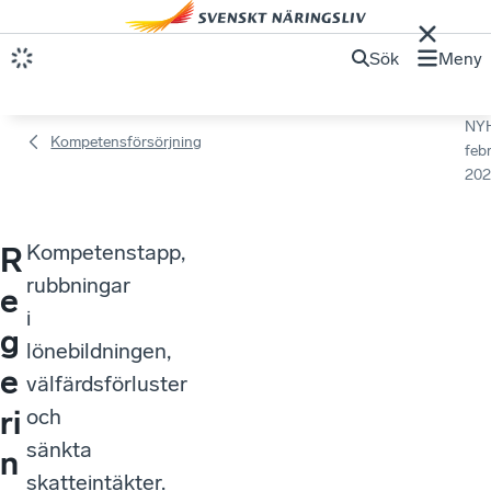
Sök
Meny
NY
Kompetensförsörjning
febr
202
Kompetenstapp,
R
rubbningar
e
i
g
lönebildningen,
e
välfärdsförluster
ri
och
sänkta
n
skatteintäkter.