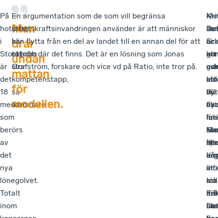
På
–
En argumentation som de som vill begränsa
–
Me
–
Kri
Man
hotellet
Det
arbetskraftsinvandringen använder är att människor
De
Jo
De
me
i
blir
kan flytta från en del av landet till en annan del för att
är
Gr
är
oc
drar
Stockholm
ett
ta jobb där det finns. Det är en lösning som Jonas
ga
kon
en
att
undan
är
stor
Grafström, forskare och vice vd på Ratio, inte tror på.
ova
oc
ga
arb
mattan
det
kompetenstapp,
att
att
sto
bid
för
18
sa
vi
flyt
ma
till
modellen.
medarbetare
hon.
fly
än
av
öka
som
i
int
län
fus
berörs
Sve
sku
so
Me
av
Ma
spe
int
de
det
lä
nå
en
ar
nya
int
stö
är
är
lönegolvet.
sin
roll
i
kra
Totalt
arb
Enl
när
ifr
inom
ut
ha
sa
De