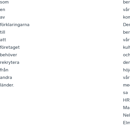
som
ber
en
vår
av
ko
förklaringarna
De
till
ber
att
vår
företaget
kul
behöver
oc
rekrytera
de
från
höj
andra
vår
länder.
med
sa
HR
Ma
Nel
Elm