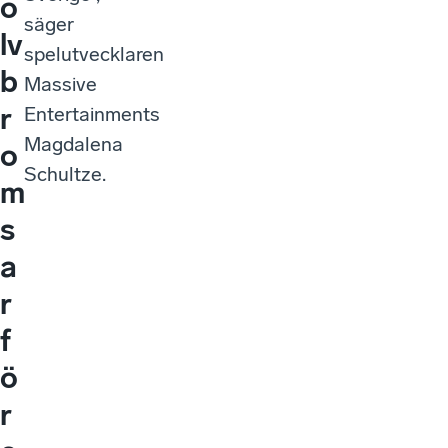
o
säger
lv
spelutvecklaren
b
Massive
r
Entertainments
Magdalena
o
Schultze.
m
s
a
r
f
ö
r