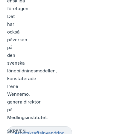
enskilda
företagen.
Det
har
också
påverkan
på
den
svenska
lönebildningsmodellen,
konstaterade
Irene
Wennemo,
generaldirektör
på
Medlingsinstitutet.
SKRIVEN
Arbetskraftsinvandring