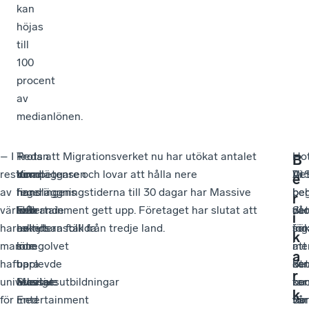
kan
höjas
till
100
procent
av
medianlönen.
– I
–
Redan
–
Trots att Migrationsverket nu har utökat antalet
–
Hot
–
B
resten
Kompetensen
innan
Vi
handläggare och lovar att hålla nere
De
AtS
Vi
e
av
finns
regeringens
har
handläggningstiderna till 30 dagar har Massive
be
i
be
r
världen
helt
införande
två
Entertainment gett upp. Företaget har slutat att
vår
St
det
i
har
enkelt
av
heltidsanställda
rekrytera folk från tredje land.
sö
ing
för
k
man
inte
lönegolvet
som
me
i
att
a
haft
i
upplevde
bara
det
Str
ku
r
universitetsutbildningar
Sverige.
Massive
arbetar
tar
kon
bed
k
för
Entertainment
med
för
So
vår