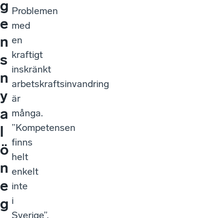
g
Problemen
e
med
n
en
kraftigt
s
inskränkt
n
arbetskraftsinvandring
y
är
a
många.
”Kompetensen
l
finns
ö
helt
n
enkelt
e
inte
i
g
Sverige”,