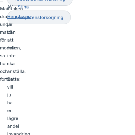
–
–
Stina
AV
Man
Tanken
drar
är
Bengtsson
Kompetensförsörjning
undan
ju
mattan
väl
för
att
modellen,
man
sa
inte
hon
ska
och
anställa.
fortsatte:
De
vill
ju
ha
en
lägre
andel
invandring.