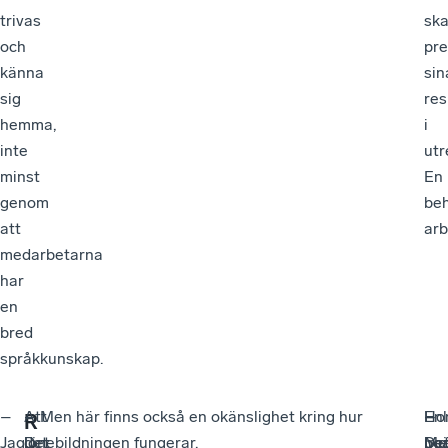
trivas
sk
och
pre
känna
sin
sig
res
hemma,
i
inte
utr
minst
En
genom
be
att
arb
medarbetarna
har
en
bred
språkkunskap.
–
Att
–
– Men här finns också en okänslighet kring hur
Ho
–
–
Enl
R
Jag
det
Det
lönebildningen fungerar.
po
De
Me
Ire