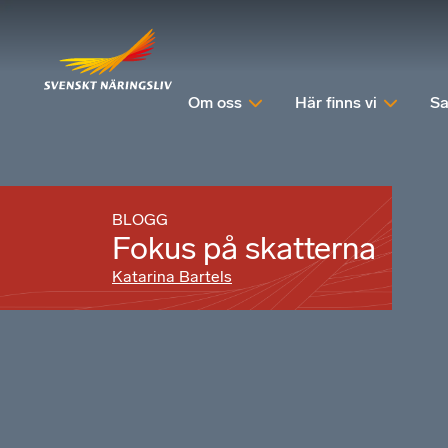
Om oss
Här finns vi
Sa
BLOGG
Fokus på skatterna
Katarina Bartels