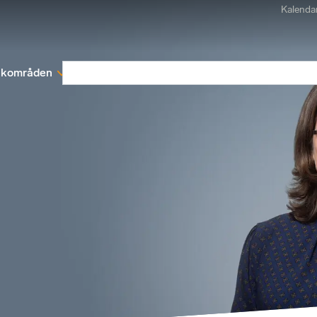
Kalenda
kområden
Medlemskap
Rapporter och remissva