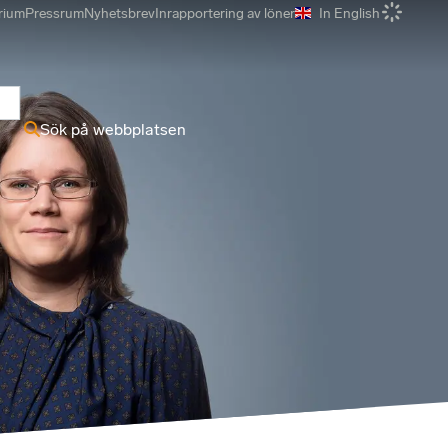
rium
Pressrum
Nyhetsbrev
Inrapportering av löner
In English
r
Sök på webbplatsen