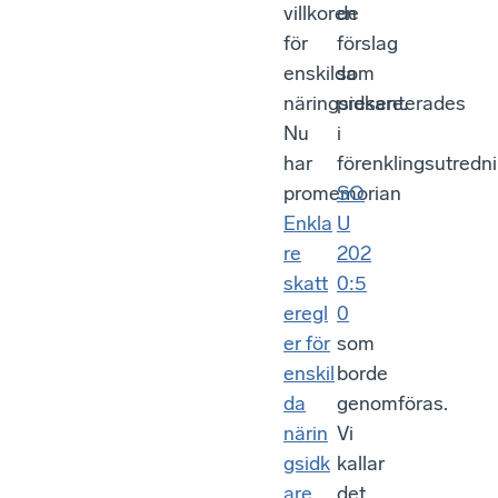
villkoren
de
för
förslag
enskilda
som
näringsidkare.
presenterades
Nu
i
har
förenklingsutredn
promemorian
SO
Enkla
U
re
202
skatt
0:5
eregl
0
er för
som
enskil
borde
da
genomföras.
närin
Vi
gsidk
kallar
are
det