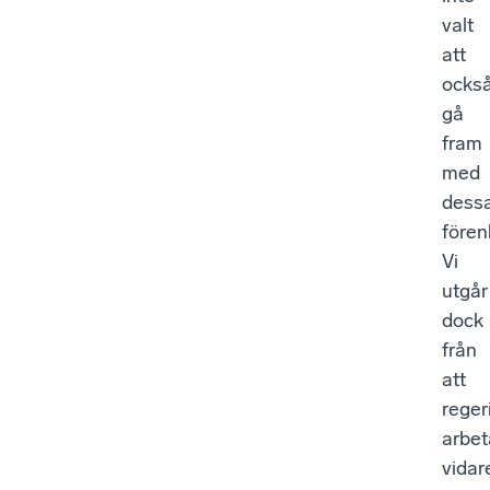
valt
att
ocks
gå
fram
med
dess
fören
Vi
utgår
dock
från
att
reger
arbet
vidar