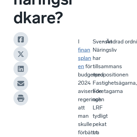
dkare?
I
Svenskt
- Ändrad ordn
finan
Näringsliv
splan
har
en
för
tillsammans
budgetpropositionen
med
2024
Fastighetsägarna,
aviserade
Företagarna
regeringen
och
att
LRF
man
tydligt
skulle
pekat
förbättra
ut