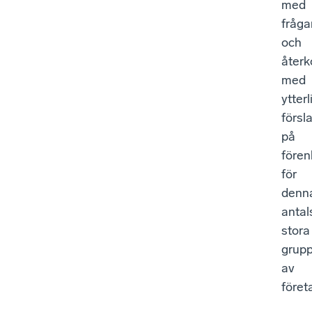
med
fråga
och
åter
med
ytter
försl
på
fören
för
denn
antal
stora
grup
av
föret