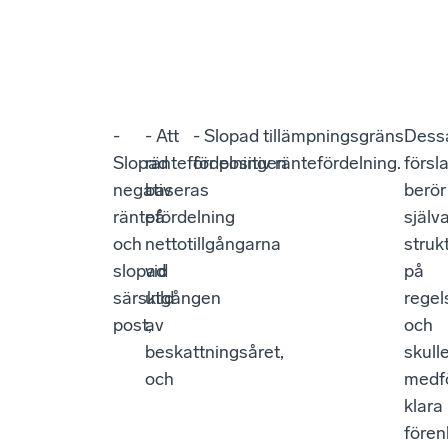
-
- Att
- Slopad tillämpningsgräns
Dess
Slopad
räntefördelningen
för positiv räntefördelning.
försl
negativ
baseras
berör
räntefördelning
på
själv
och
nettotillgångarna
struk
slopad
vid
på
särskild
utgången
regel
post,
av
och
beskattningsåret,
skull
och
medf
klara
fören