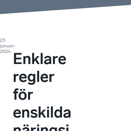
23
januari
2024
Enklare
regler
för
enskilda
näringsi