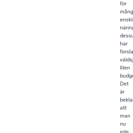
för
mång
enski
närin
dess
har
försl
väldi
liten
budg
Det
är
bekla
att
man
nu
inte