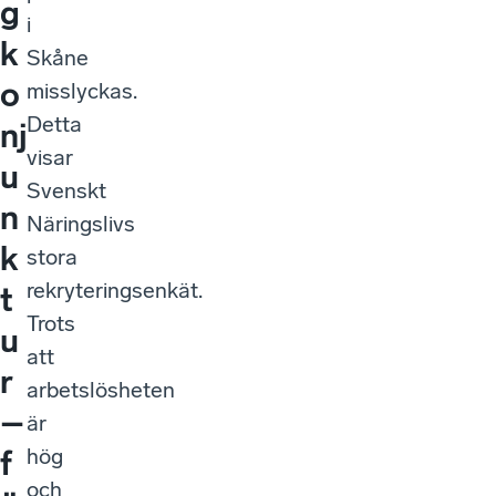
g
i
k
Skåne
o
misslyckas.
Detta
nj
visar
u
Svenskt
n
Näringslivs
k
stora
rekryteringsenkät.
t
Trots
u
att
r
arbetslösheten
–
är
hög
f
och