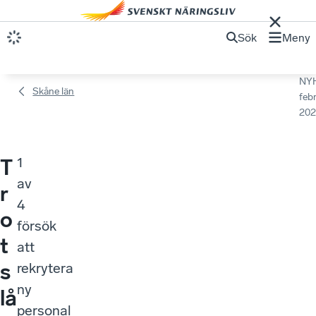
Sök
Meny
NY
Skåne län
febr
202
1
T
av
r
4
o
försök
t
att
s
rekrytera
ny
lå
personal