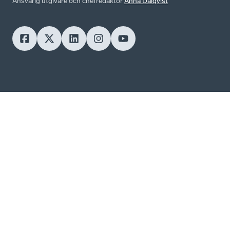
Ansvarig utgivare och chefredaktör
Anna Dalqvist