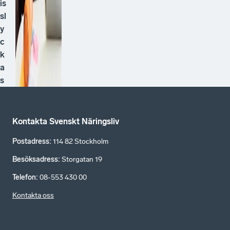
is
sl
y
c
k
a
s
Kontakta Svenskt Näringsliv
Postadress
:
114 82 Stockholm
Besöksadress
:
Storgatan 19
Telefon
:
08-553 430 00
Kontakta oss