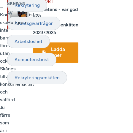
RAPPORT
SKRIVEN
Rekrytering
–
Kompetens - var god
Erik
AV
Kompetensbristen
dröj.
skadar
Hultgren
Arbetsgivarfrågor
Rekryteringsenkäten
inte
2023/2024
bara
Arbetslöshet
företagen,
Ladda
utan
ner
Kompetensbrist
också
Skånes
tillväxt,
Rekryteringsenkäten
konkurrenskraft
och
välfärd.
Ju
färre
som
är i