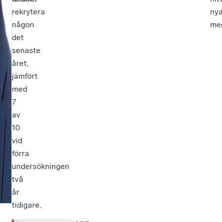
rekrytera
ny
någon
me
det
senaste
året,
jämfört
med
7
av
10
vid
förra
undersökningen
två
år
tidigare.