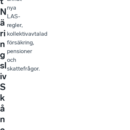
t
nya
N
LAS-
ä
regler,
ri
kollektivavtalad
n
försäkring,
pensioner
g
och
sl
skattefrågor.
iv
S
k
å
n
e