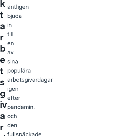
k
äntligen
t
bjuda
a
in
till
r
en
b
av
e
sina
t
populära
arbetsgivardagar
s
igen
g
efter
iv
pandemin,
a
och
den
r
fullspäckade