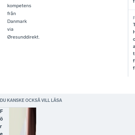
kompetens
från
Danmark
via
Øresunddirekt.
t
DU KANSKE OCKSÅ VILL LÄSA
F
ö
r
e