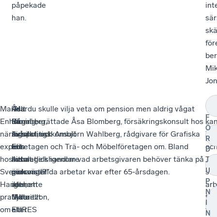
påpekade
int
han.
sär
skä
för
ber
Mik
Jon
Marie
–
Åsa
”Har
”Allt du skulle vilja veta om pension men aldrig vågat
”H
F
Enhörning,
En
Blomberg,
du
fråga” berättade Åsa Blomberg, försäkringskonsult hos
ka
Ö
näringspolitisk
av
försäkringskonsult
svårt
Avtalat, och Ambjörn Wahlberg, rådgivare för Grafiska
TR
R
expert
fem
hos
att
Företagen och Trä- och Möbelföretagen om. Bland
oc
D
hos
livsmedelshandlare
Avtalat
hitta
annat gick igenom vad arbetsgivaren behöver tänka på
TS
J
U
Svensk
överväger
gick
personal?”
när anställda arbetar kvar efter 65-årsdagen.
stö
P
Handel,
att
igenom
Jeanette
arb
N
pratade
flytta
”Aktuellt
Mauritzon,
till
I
om
eller
om
EURES
fra
N