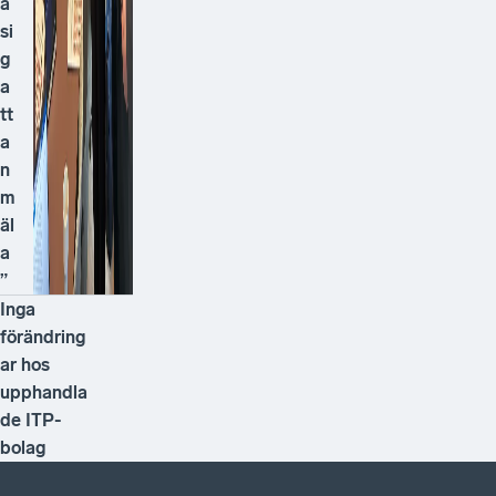
a
si
g
a
tt
a
n
m
äl
a
”
Inga
förändring
ar hos
upphandla
de ITP-
bolag