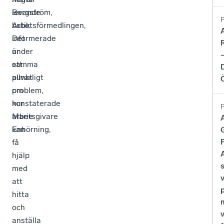
levande
Bergström,
butik.
Arbetsförmedlingen,
Det
informerade
är
under
ett
samma
allvarligt
punkt
problem,
om
konstaterade
hur
Marie
arbetsgivare
Enhörning,
kan
få
A
hjälp
s
med
att
hitta
och
anställa