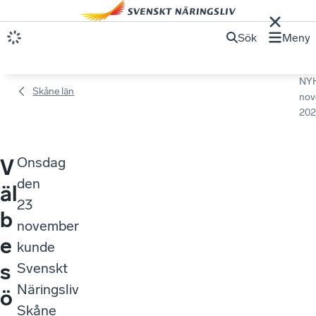
Sök
Meny
NY
Skåne län
nov
202
Onsdag
V
den
äl
23
b
november
e
kunde
s
Svenskt
Näringsliv
ö
Skåne