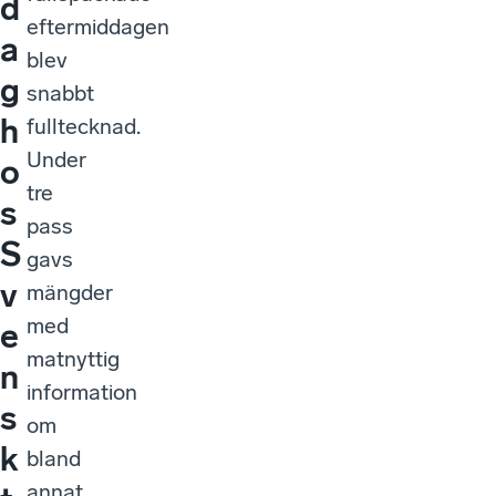
d
eftermiddagen
a
blev
g
snabbt
h
fulltecknad.
Under
o
tre
s
pass
S
gavs
v
mängder
med
e
matnyttig
n
information
s
om
k
bland
annat