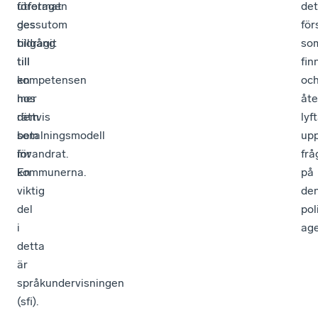
företagen
utformat
det
ges
dessutom
för
tillgång
bidragit
so
till
till
fin
kompetensen
en
oc
hos
mer
åte
dem
rättvis
lyf
som
betalningsmodell
up
invandrat.
för
frå
En
kommunerna.
på
viktig
de
del
pol
i
ag
detta
är
språkundervisningen
(sfi).