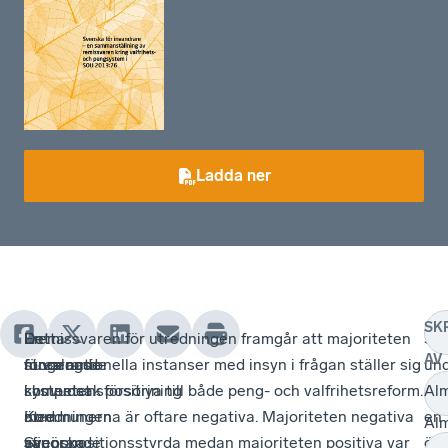
Ladda ner
SK
En
Det
Detta
I remissvaren för utredningen framgår att majoriteten
Sfi
AV
fungerande
nuvarande
föreslogs
stora nationella instanser med insyn i frågan ställer sig
und
kompetensförsörjning
systemet
i
i huvudsak positiva till både peng- och valfrihetsreform.
är
Al
är
med
utredningen
Kommunerna är oftare negativa. Majoriteten negativa
en
Al
avgörande
sfi
Svenska
var oppositionsstyrda medan majoriteten positiva var
öd