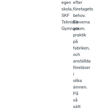
egen
efter
skola,
företagets
SKF
behov.
Tekniska
Eleverna
Gymnasium.
gör
praktik
på
fabriken,
och
anställda
föreläser
i
olika
ämnen.
På
så
sätt