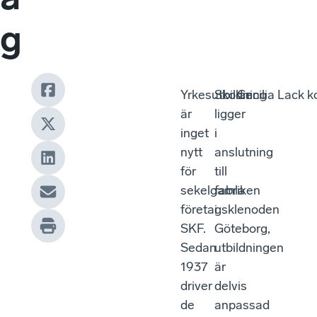
g
Yrkesutbildning
Skolan
Cecilia Lack k
är
ligger
inget
i
nytt
anslutning
för
till
sekelgamla
fabriken
företagsklenoden
i
SKF.
Göteborg,
Sedan
utbildningen
1937
är
driver
delvis
de
anpassad