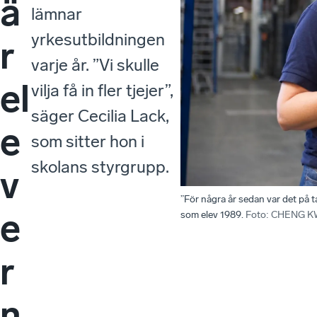
ä
lämnar
yrkesutbildningen
r
varje år. ”Vi skulle
el
vilja få in fler tjejer”,
säger Cecilia Lack,
e
som sitter hon i
skolans styrgrupp.
v
”För några år sedan var det på ta
e
som elev 1989.
Foto
:
CHENG K
r
n