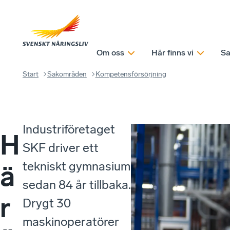
Om oss
Här finns vi
Sa
Start
Sakområden
Kompetensförsörjning
Industriföretaget
H
SKF driver ett
tekniskt gymnasium
ä
sedan 84 år tillbaka.
r
Drygt 30
maskinoperatörer