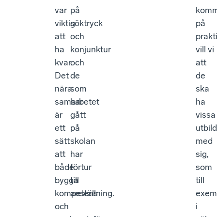
var
på
komm
viktig
söktryck
på
att
och
prakt
ha
konjunktur
vill vi
kvar.
och
att
Det
de
de
nära
som
ska
samarbetet
har
ha
är
gått
vissa
ett
på
utbil
sätt
skolan
med
att
har
sig,
både
förtur
som
bygga
till
till
kompetens
anställning.
exem
och
i