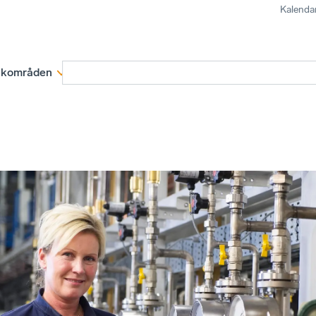
Kalenda
kområden
Medlemskap
Rapporter och remissva