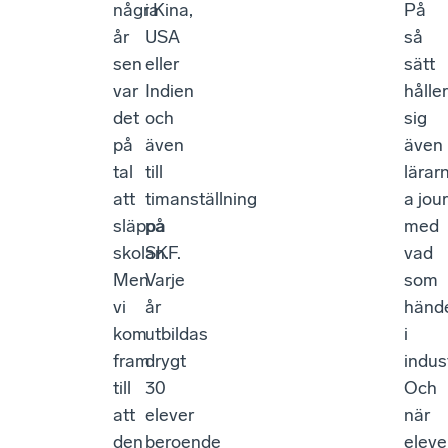
några
i Kina,
På
år
USA
så
sen
eller
sätt
var
Indien
håller
det
och
sig
på
även
även
tal
till
lärar
att
timanställning
a jour
släppa
på
med
skolan.
SKF.
vad
Men
Varje
som
vi
år
händ
kom
utbildas
i
fram
drygt
indust
till
30
Och
att
elever
när
den
beroende
eleve