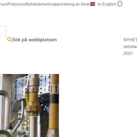
rium
Pressrum
Nyhetsbrev
Inrapportering av löner
In English
r
Sök på webbplatsen
NYHE
oktobe
2021