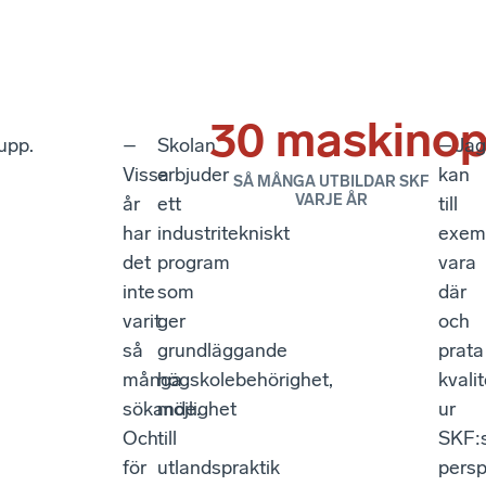
30 maskinop
rupp.
–
Skolan
– Jag
Vissa
erbjuder
kan
SÅ MÅNGA UTBILDAR SKF
VARJE ÅR
år
ett
till
har
industritekniskt
exem
det
program
vara
inte
som
där
varit
ger
och
så
grundläggande
prata
många
högskolebehörighet,
kvalit
sökande.
möjlighet
ur
Och
till
SKF:
för
utlandspraktik
persp