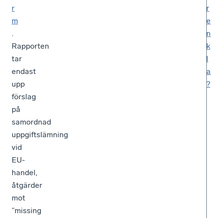
r
r
m
e
.
n
Rapporten
k
tar
l
endast
a
upp
?
förslag
på
samordnad
uppgiftslämning
vid
EU-
handel,
åtgärder
mot
”missing