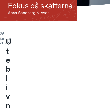
Fokus på skatterna
Anna Sandberg Nilsson
26
januari
U
2022
t
e
b
l
i
v
n