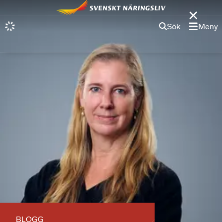
Sök
Meny
BLOGG