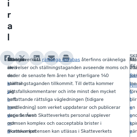
i
r
a
l
SK
Otaliga
Arbetet
Momsen
I Skatteverkets
rättsliga databas
återfinns oräkneliga
Att
Mo
AV
är
med
är
skrivelser och ställningstaganden avseende moms och
int
202
de
den
en
under de senaste fem åren har ytterligare 140
job
S
Sa
samtal
n
k
ställningstaganden tillkommit. Till detta kommer
me
l
Nil
jag
y
r
rättsfallskommentarer och inte minst den mycket
för
u
haft
a
i
omfattande rättsliga vägledningen (tidigare
blir
t
med
m
s
handledning) som verket uppdaterar och publicerar
en
a
departement
o
a
varje år. Även Skatteverkets personal upplever
on
s
och
m
n
momsen komplex och oacceptabla brister i
spi
k
Skatteverket
s
d
momskompetensen kan utläsas i Skatteverkets
när
y