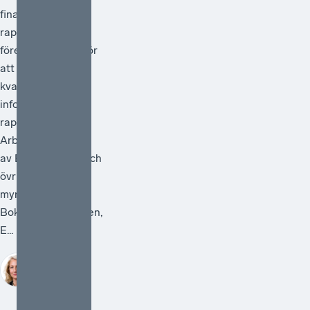
finansiella
rapportering och
föreslå åtgärder för
att förstärka
kvaliteten i den
information som
rapporteras.
Arbetet ska ledas
av Bolagsverket och
övriga deltagande
myndigheter är
Bokföringsnämnden,
E...
Sofia
Bildstein-
Hagberg