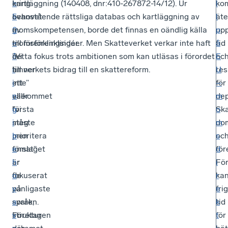
kring
l
e
kartläggning (140408, dnr:410-267872-14/12). Ur
kom
l
behovet
a
5
ovanstående rättsliga databas och kartläggning av
äte
l
av
g
0
momskompetensen, borde det finnas en oändlig källa
up
p
momsförenklingar.
e
-
till förenklingsidéer. Men Skatteverket verkar inte haft
tid
å
”Vi
n
å
detta fokus trots ambitionen som kan utläsas i förordet
oc
E
hinner
är
r
till verkets bidrag till en skattereform.
res
U
inte”
ett
i
för
–
eller
välkommet
n
de
m
”vi
första
g
Ska
o
måste
steg
i
do
m
prioritera
men
b
oc
s
annat”
förslaget
e
för
d
är
är
h
För
i
de
fokuserat
o
ka
r
vanligaste
på
v
fri
e
svaren.
språk,
a
tid
k
Företagen
struktur
v
för
t