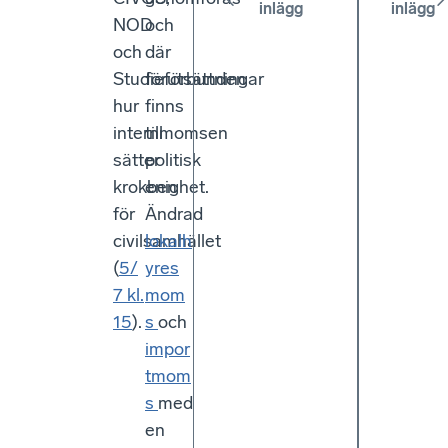
inlägg
inlägg
NOD
och
och
där
Studieförbunden
förutsättningar
hur
finns
internmomsen
till
sätter
politisk
krokben
enighet.
för
Ändrad
civilsamhället
lokalh
(
5/
yres
7 kl.
mom
15
).
s
och
impor
tmom
s
med
en