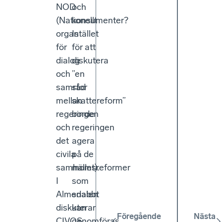
NOD
och
(Nationellt
konsumenter?
organ
Istället
för
för att
dialog
diskutera
och
”en
samråd
stor
mellan
skattereform”
regeringen
borde
och
regeringen
det
agera
civila
på de
samhället).
momsreformer
I
som
Almedalen
snabbt
diskuterar
kan
Föregående
Nästa
CIVOS,
genomföras