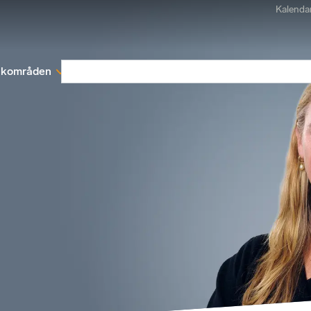
Kalenda
kområden
Medlemskap
Rapporter och remissva