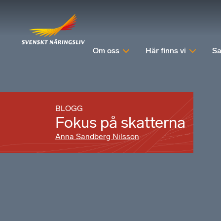
Om oss
Här finns vi
Sa
BLOGG
Fokus på skatterna
Anna Sandberg Nilsson