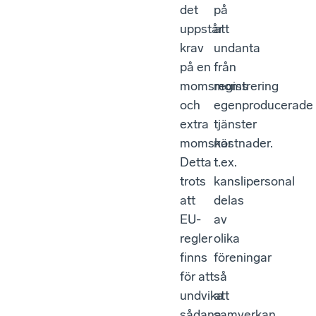
det
på
uppstår
att
krav
undanta
på en
från
momsregistrering
moms
och
egenproducerade
extra
tjänster
momskostnader.
när
Detta
t.ex.
trots
kanslipersonal
att
delas
EU-
av
regler
olika
finns
föreningar
för att
så
undvika
att
sådana
samverkan