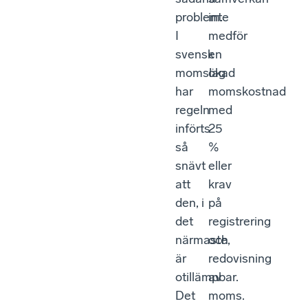
problem.
inte
I
medför
svensk
en
momslag
ökad
har
momskostnad
regeln
med
införts
25
så
%
snävt
eller
att
krav
den, i
på
det
registrering
närmaste,
och
är
redovisning
otillämpbar.
av
Det
moms.