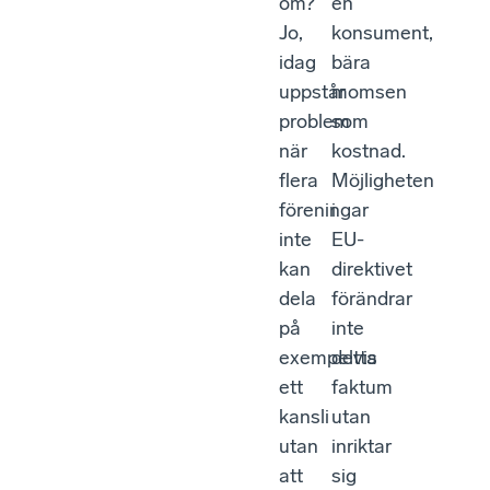
om?
en
Jo,
konsument,
idag
bära
uppstår
momsen
problem
som
när
kostnad.
flera
Möjligheten
föreningar
i
inte
EU-
kan
direktivet
dela
förändrar
på
inte
exempelvis
detta
ett
faktum
kansli
utan
utan
inriktar
att
sig