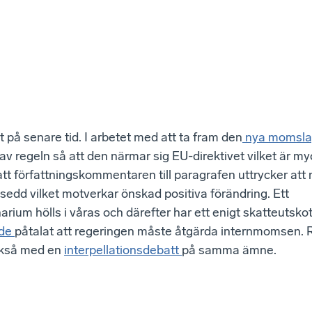
t på senare tid. I arbetet med att ta fram den
nya momsla
v regeln så att den närmar sig EU-direktivet vilket är myc
tt författningskommentaren till paragrafen uttrycker att
avsedd vilket motverkar önskad positiva förändring. Ett
rium hölls i våras och därefter har ett enigt skatteutskott
nde
påtalat att regeringen måste åtgärda internmomsen. 
ckså med en
interpellationsdebatt
på samma ämne.