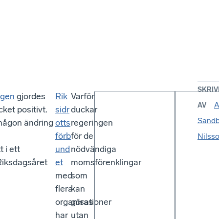
SKRIV
gen
gjordes
Rik
Varför
A
AV
ket positivt.
sidr
duckar
Sandb
 någon ändring
otts
regeringen
förb
för de
Nilss
 i ett
und
nödvändiga
Riksdagsåret
et
momsförenklingar
med
som
flera
kan
organisationer
göras
har
utan