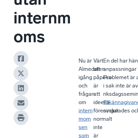
internm
oms
Nu är
Värt
En del har hän
Almedalen
att
anpassningar a
igång
påpeka
Problemet är a
och
är
i sak inte är 
frågan
att
riksdagssemina
om
ideella
tillkännagiva
intern
föreningar
avslutades o
mom
normalt
sen
inte
som
är