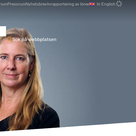
rium
Pressrum
Nyhetsbrev
Inrapportering av löner
In English
r
Sök på webbplatsen