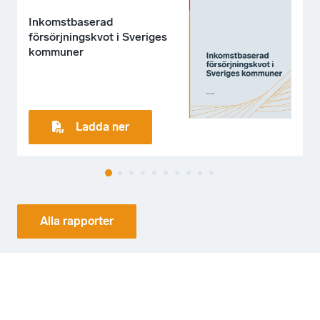
Inkomstbaserad
försörjningskvot i Sveriges
kommuner
Ladda ner
Alla rapporter
VÅ
RA