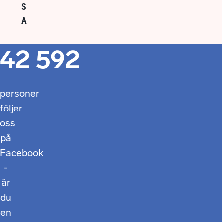
S
A
42 592
personer
följer
oss
på
Facebook
-
är
du
en