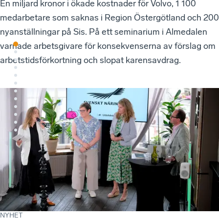
En miljard kronor i ökade kostnader för Volvo, 1 100
r
medarbetare som saknas i Region Östergötland och 200
nyanställningar på Sis. På ett seminarium i Almedalen
varnade arbetsgivare för konsekvenserna av förslag om
arbetstidsförkortning och slopat karensavdrag.
NYHET