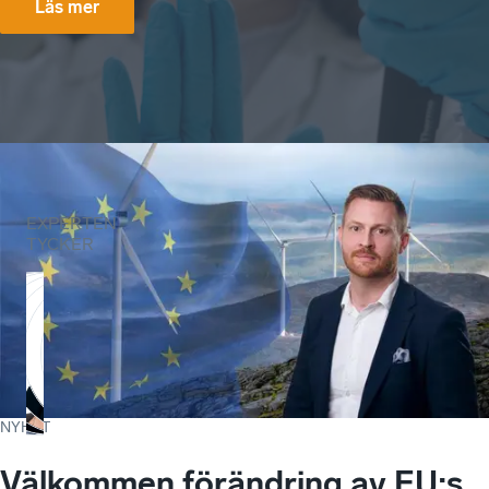
Läs mer
EXPERTEN
TYCKER
NYHET
Välkommen förändring av EU:s