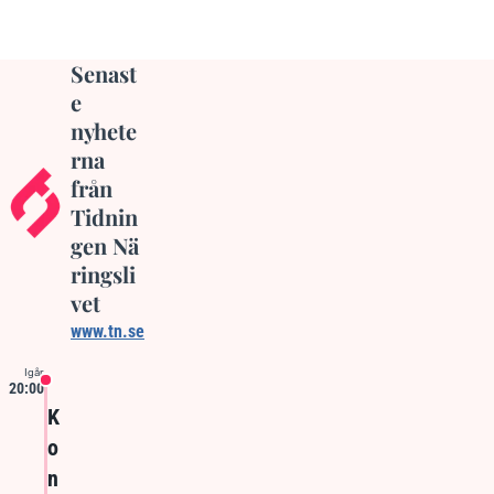
Senast
e
nyhete
rna
från
Tidnin
gen Nä
ringsli
vet
www.tn.se
Igår
20:00
K
o
n